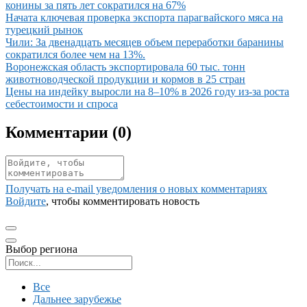
конины за пять лет сократился на 67%
Иллюстрация новости
Начата ключевая проверка экспорта парагвайского мяса на
турецкий рынок
Иллюстрация новости
Чили: За двенадцать месяцев объем переработки баранины
сократился более чем на 13%.
Иллюстрация новости
Воронежская область экспортировала 60 тыс. тонн
животноводческой продукции и кормов в 25 стран
Иллюстрация новости
Цены на индейку выросли на 8–10% в 2026 году из-за роста
себестоимости и спроса
Комментарии (
0
)
Получать на e‑mail уведомления о новых комментариях
Войдите
, чтобы комментировать новость
Выбор региона
Поиск региона
Все
Дальнее зарубежье