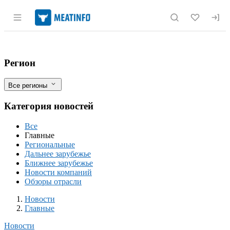
Раздел навигации по сайту meatinfo.r
Производство яиц в России в 2024 году
Фильтры
Регион
Все регионы
Категория новостей
Все
Главные
Региональные
Дальнее зарубежье
Ближнее зарубежье
Новости компаний
Обзоры отрасли
Новости
Разделы
Новости
Главные
Новости