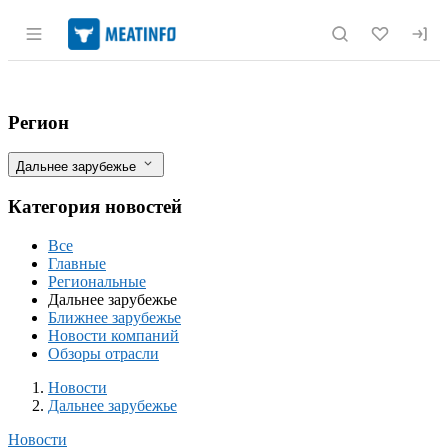
Раздел навигации по сайту meatinfo.r
Приостановит ли Китай закупки сои и 
Фильтры
Регион
Дальнее зарубежье
Категория новостей
Все
Главные
Региональные
Дальнее зарубежье
Ближнее зарубежье
Новости компаний
Обзоры отрасли
Новости
Разделы
Новости
Дальнее зарубежье
Новости