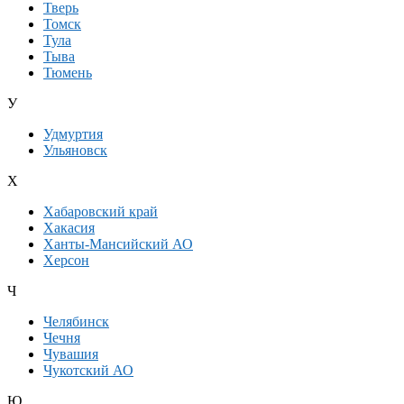
Тверь
Томск
Тула
Тыва
Тюмень
У
Удмуртия
Ульяновск
Х
Хабаровский край
Хакасия
Ханты-Мансийский АО
Херсон
Ч
Челябинск
Чечня
Чувашия
Чукотский АО
Ю