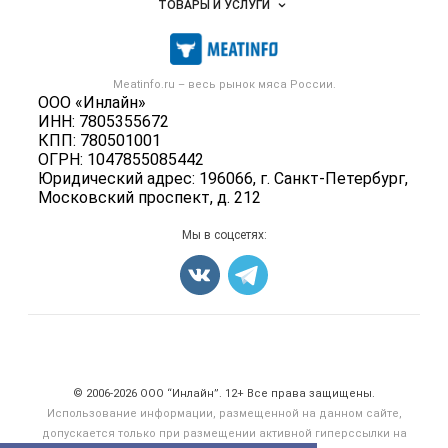
ТОВАРЫ И УСЛУГИ
Размещение рекламы
Каталог компаний
Мясо, мясопродукты
Публичная оферта
Новости рынка
Скот в живом весе
Контактная информация
Форум
Meatinfo.ru – весь
рынок мяса
России.
Колбасы, сосиски, деликатесы
Политика обработки персональных данных
ООО «Инлайн»
Энциклопедия
Мясные полуфабрикаты
ИНН: 7805355672
Для СМИ
Бренды
КПП: 780501001
Мясные консервы
ОГРН: 1047855085442
Мониторинг
Мясные снеки
Юридический адрес: 196066, г. Санкт-Петербург,
Вакансии
Московский проспект, д. 212
Яйца
Блог
Добавить объявление
Мы в соцсетях:
Карта объявлений
Счетчики, авторское право, логотипы
© 2006‑2026 ООО “Инлайн”. 12+ Все права защищены.
Использование информации, размещенной на данном сайте,
допускается только при размещении активной гиперссылки на