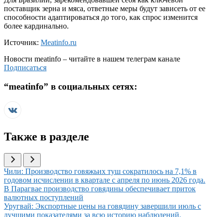
поставщик зерна и мяса, ответные меры будут зависеть от ее
способности адаптироваться до того, как спрос изменится
более кардинально.
Источник:
Meatinfo.ru
Новости
meatinfo
– читайте в нашем телеграм канале
Подписаться
“
meatinfo
” в социальных сетях:
Также в разделе
Иллюстрация новости
Чили: Производство говяжьих туш сократилось на 7,1% в
годовом исчислении в квартале с апреля по июнь 2026 года.
Иллюстрация новости
В Парагвае производство говядины обеспечивает приток
валютных поступлений
Иллюстрация новости
Уругвай: Экспортные цены на говядину завершили июль с
лучшими показателями за всю историю наблюдений.