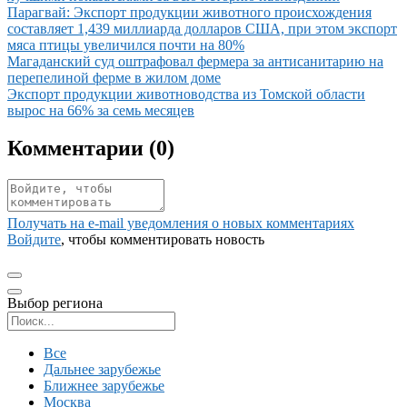
Иллюстрация новости
Парагвай: Экспорт продукции животного происхождения
составляет 1,439 миллиарда долларов США, при этом экспорт
мяса птицы увеличился почти на 80%
Иллюстрация новости
Магаданский суд оштрафовал фермера за антисанитарию на
перепелиной ферме в жилом доме
Иллюстрация новости
Экспорт продукции животноводства из Томской области
вырос на 66% за семь месяцев
Комментарии (
0
)
Получать на e‑mail уведомления о новых комментариях
Войдите
, чтобы комментировать новость
Выбор региона
Поиск региона
Все
Дальнее зарубежье
Ближнее зарубежье
Москва