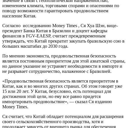
значение в связи с геополитической напряженностью,
изменением климата, торговыми спорами и опасениями по
поводу возможности гарантировать продовольствием
население Китая.
Согласно исследованию Money Times , Ся Хуа Шэн, вице-
президент Банка Китая в Бразилии и доцент кафедры
финансов в FGV-EAESP, считает преждевременным
утверждать, что Китай прекратит закупать бразильскую сою в
больших масштабах до 2030 года.
По мнению экономиста, продовольственная безопасность
является постоянным приоритетом для этой азиатской страны,
но данное указание не устраняет необходимости в импорте и
не разрывает сотрудничество, налаженное с Бразилией.
«Продовольственная безопасность является приоритетом в
Китае, как и во многих других странах. Об этом говорят уже
15 или 20 лет. У Китая, безусловно, есть потенциал для
достижения этой цели, но ему все равно придется
импортировать продовольствие», — сказал Ся изданию
Money Times.
Ся считает, что Китай обладает потенциалом для расширения
своего сельскохозяйственного производства, хотя и
продолжает зависеть от внешнего рынка для обеспечения