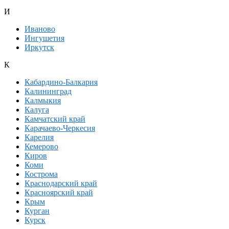
И
Иваново
Ингушетия
Иркутск
К
Кабардино-Балкария
Калининград
Калмыкия
Калуга
Камчатский край
Карачаево-Черкесия
Карелия
Кемерово
Киров
Коми
Кострома
Краснодарский край
Красноярский край
Крым
Курган
Курск