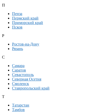
П
Пенза
Пермский край
Приморский край
Псков
Р
Ростов-на-Дону
Рязань
С
Самара
Саратов
Севастополь
Северная Осетия
Смоленск
Ставропольский край
Т
Татарстан
Тамбов