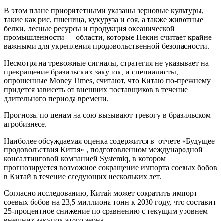
В этом плане приоритетными указаны зерновые культуры,
такие как рис, пшеница, кукуруза и соя, а также животные
белки, лесные ресурсы и продукция океанической
промышленности — области, которые Пекин считает крайне
важными для укрепления продовольственной безопасности.
Несмотря на тревожные сигналы, стратегия не указывает на
прекращение бразильских закупок, и специалисты,
опрошенные Money Times, считают, что Китаю по-прежнему
придется зависеть от внешних поставщиков в течение
длительного периода времени.
Прогнозы по ценам на сою вызывают тревогу в бразильском
агробизнесе.
Наиболее обсуждаемая оценка содержится в отчете «Будущее
продовольствия Китая» , подготовленном международной
консалтинговой компанией Systemiq, в котором
прогнозируется возможное сокращение импорта соевых бобов
в Китай в течение следующих нескольких лет.
Согласно исследованию, Китай может сократить импорт
соевых бобов на 23,5 миллиона тонн к 2030 году, что составит
25-процентное снижение по сравнению с текущим уровнем
внешних закупок этого зерна.