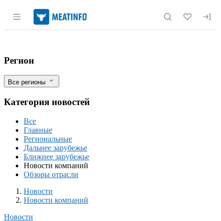
Раздел навигации по сайту meatinfo.r
«ПиР Продукт» расширяет ассортимен
Фильтры
Регион
Все регионы
Категория новостей
Все
Главные
Региональные
Дальнее зарубежье
Ближнее зарубежье
Новости компаний
Обзоры отрасли
Новости
Разделы
Новости
Новости компаний
Новости