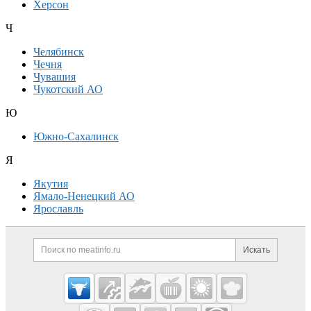
Херсон
Ч
Челябинск
Чечня
Чувашия
Чукотский АО
Ю
Южно-Сахалинск
Я
Якутия
Ямало-Ненецкий АО
Ярославль
Дополнительная информация
Поиск по сайту и ссылк
Искать
Cсылки на полезные проекты
Meatinfo.ru —