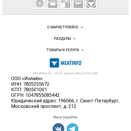
мясо и
мясопродукты
Важные разделы и контакты
Навигация по сайту
О МАРКЕТПЛЕЙСЕ
Новости Meatinfo.ru
РАЗДЕЛЫ
Услуги и цены
Объявления
ТОВАРЫ И УСЛУГИ
Размещение рекламы
Каталог компаний
Мясо, мясопродукты
Публичная оферта
Новости рынка
Скот в живом весе
Контактная информация
Форум
Meatinfo.ru – весь
рынок мяса
России.
Колбасы, сосиски, деликатесы
Политика обработки персональных данных
ООО «Инлайн»
Энциклопедия
Мясные полуфабрикаты
ИНН: 7805355672
Для СМИ
Бренды
КПП: 780501001
Мясные консервы
ОГРН: 1047855085442
Мониторинг
Мясные снеки
Юридический адрес: 196066, г. Санкт-Петербург,
Вакансии
Московский проспект, д. 212
Яйца
Блог
Добавить объявление
Мы в соцсетях:
Карта объявлений