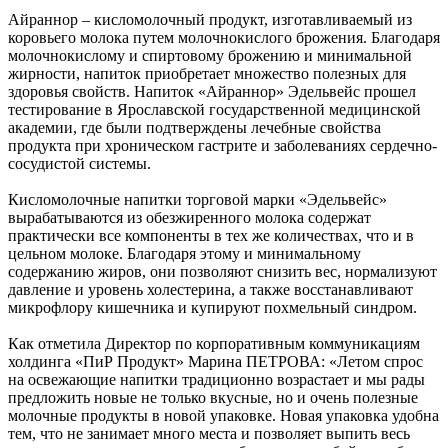
Айраннор – кисломолочный продукт, изготавливаемый из
коровьего молока путем молочнокислого брожения. Благодаря
молочнокислому и спиртовому брожению и минимальной
жирности, напиток приобретает множество полезных для
здоровья свойств. Напиток «Айраннор» Эдельвейс прошел
тестирование в Ярославской государственной медицинской
академии, где были подтверждены лечебные свойства
продукта при хроническом гастрите и заболеваниях сердечно-
сосудистой системы.
Кисломолочные напитки торговой марки «Эдельвейс»
вырабатываются из обезжиренного молока содержат
практически все компоненты в тех же количествах, что и в
цельном молоке. Благодаря этому и минимальному
содержанию жиров, они позволяют снизить вес, нормализуют
давление и уровень холестерина, а также восстанавливают
микрофлору кишечника и купируют похмельный синдром.
Как отметила Директор по корпоративным коммуникациям
холдинга «ПиР Продукт» Марина ПЕТРОВА: «Летом спрос
на освежающие напитки традиционно возрастает и мы рады
предложить новые не только вкусные, но и очень полезные
молочные продукты в новой упаковке. Новая упаковка удобна
тем, что не занимает много места и позволяет выпить весь