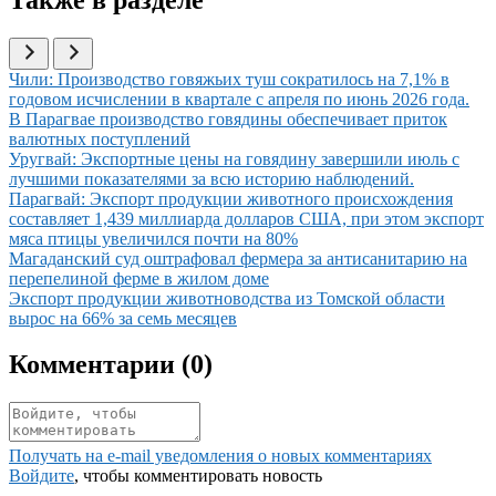
Иллюстрация новости
Чили: Производство говяжьих туш сократилось на 7,1% в
годовом исчислении в квартале с апреля по июнь 2026 года.
Иллюстрация новости
В Парагвае производство говядины обеспечивает приток
валютных поступлений
Иллюстрация новости
Уругвай: Экспортные цены на говядину завершили июль с
лучшими показателями за всю историю наблюдений.
Иллюстрация новости
Парагвай: Экспорт продукции животного происхождения
составляет 1,439 миллиарда долларов США, при этом экспорт
мяса птицы увеличился почти на 80%
Иллюстрация новости
Магаданский суд оштрафовал фермера за антисанитарию на
перепелиной ферме в жилом доме
Иллюстрация новости
Экспорт продукции животноводства из Томской области
вырос на 66% за семь месяцев
Комментарии (
0
)
Получать на e‑mail уведомления о новых комментариях
Войдите
, чтобы комментировать новость