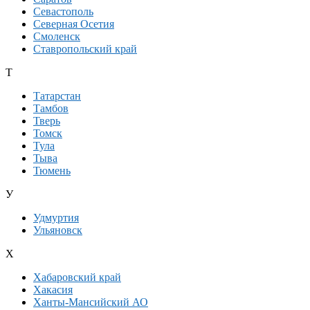
Севастополь
Северная Осетия
Смоленск
Ставропольский край
Т
Татарстан
Тамбов
Тверь
Томск
Тула
Тыва
Тюмень
У
Удмуртия
Ульяновск
Х
Хабаровский край
Хакасия
Ханты-Мансийский АО