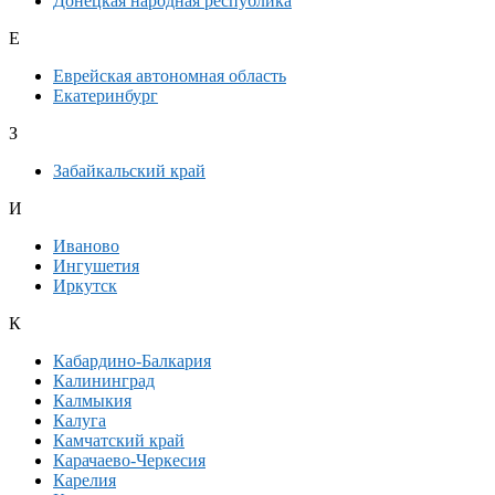
Донецкая народная республика
Е
Еврейская автономная область
Екатеринбург
З
Забайкальский край
И
Иваново
Ингушетия
Иркутск
К
Кабардино-Балкария
Калининград
Калмыкия
Калуга
Камчатский край
Карачаево-Черкесия
Карелия