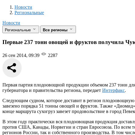
Новости
Разделы
Новости
Региональные
Новости
Региональные
Все регионы
Первые 237 тонн овощей и фруктов получила Чук
26 сен 2014, 09:39
2287
Первая партия плодоовощной продукции объемом 237 тонн для 
губернатора и правительства региона, передает
Интерфакс
.
Следующим судном, которое доставит в регион плодоовощную п
завезено порядка 51 тонны овощей и фруктов. Также «Диомид
конце маршрута сухогруз завезет продовольствие в город Певе
В этом году практически вся плодоовощная продукция доставл
против США, Канады, Норвегии и стран Евросоюза. По всем то
регионов России, так и собственного производства. В том чи