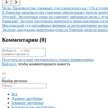
Иллюстрация новости
Чили: Производство говяжьих туш сократилось на 7,1% в годов
Иллюстрация новости
В Парагвае производство говядины обеспечивает приток вал
Иллюстрация новости
Уругвай: Экспортные цены на говядину завершили июль с луч
Иллюстрация новости
Парагвай: Экспорт продукции животного происхождения соста
Иллюстрация новости
Магаданский суд оштрафовал фермера за антисанитарию на пе
Иллюстрация новости
Экспорт продукции животноводства из Томской области вырос 
Комментарии (
0
)
Получать на e‑mail уведомления о новых комментариях
Войдите
, чтобы комментировать новость
Выбор региона
Поиск региона
Все
Дальнее зарубежье
Ближнее зарубежье
Башкортостан республика