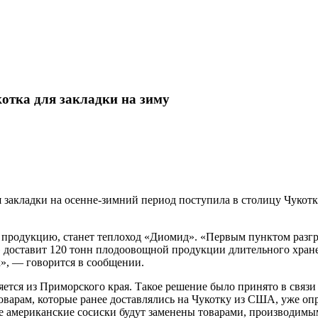
отка для закладки на зиму
закладки на осенне-зимний период поступила в столицу Чукотк
родукцию, станет теплоход «Диомид». «Первым пунктом разгруз
» доставит 120 тонн плодоовощной продукции длительного хране
к», — говорится в сообщении.
яется из Приморского края. Такое решение было принято в свя
варам, которые ранее доставлялись на Чукотку из США, уже оп
сле американские сосиски будут заменены товарами, производимы