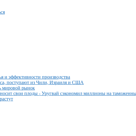
ся
ья и эффективности производства
мяса, поступают из Чили, Израиля и США
ть мировой рынок
иносит свои плоды - Уругвай сэкономил миллионы на таможенн
растут