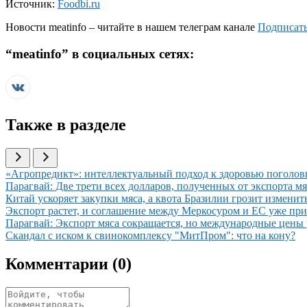
Источник:
Foodbi.ru
Новости
meatinfo
– читайте в нашем телеграм канале
Подписать
“
meatinfo
” в социальных сетях:
Также в разделе
Иллюстрация новости
«Агропредикт»: интеллектуальный подход к здоровью поголов
Иллюстрация новости
Парагвай: Две трети всех долларов, полученных от экспорта 
Иллюстрация новости
Китай ускоряет закупки мяса, а квота Бразилии грозит измени
Иллюстрация новости
Экспорт растет, и соглашение между Меркосуром и ЕС уже пр
Иллюстрация новости
Парагвай: Экспорт мяса сокращается, но международные цены 
Иллюстрация новости
Скандал с иском к свинокомплексу "МитПром": что на кону?
Комментарии (
0
)