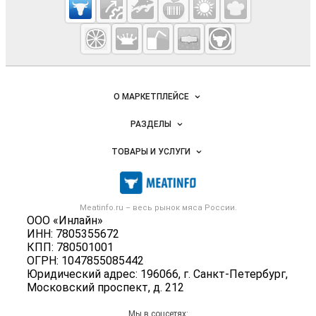
Meatinfo.ru —
мясо и
мясопродукты
Важные разделы и контакты
Навигация по сайту
О МАРКЕТПЛЕЙСЕ
Новости Meatinfo.ru
РАЗДЕЛЫ
Услуги и цены
Объявления
ТОВАРЫ И УСЛУГИ
Размещение рекламы
Каталог компаний
Мясо, мясопродукты
Публичная оферта
Новости рынка
Скот в живом весе
Контактная информация
Форум
Meatinfo.ru – весь
рынок мяса
России.
Колбасы, сосиски, деликатесы
Политика обработки персональных данных
ООО «Инлайн»
Энциклопедия
Мясные полуфабрикаты
ИНН: 7805355672
Для СМИ
Бренды
КПП: 780501001
Мясные консервы
ОГРН: 1047855085442
Мониторинг
Мясные снеки
Юридический адрес: 196066, г. Санкт-Петербург,
Вакансии
Московский проспект, д. 212
Яйца
Блог
Добавить объявление
Мы в соцсетях: