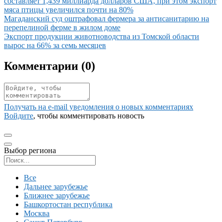
составляет 1,439 миллиарда долларов США, при этом экспорт
мяса птицы увеличился почти на 80%
Иллюстрация новости
Магаданский суд оштрафовал фермера за антисанитарию на
перепелиной ферме в жилом доме
Иллюстрация новости
Экспорт продукции животноводства из Томской области
вырос на 66% за семь месяцев
Комментарии (
0
)
Получать на e‑mail уведомления о новых комментариях
Войдите
, чтобы комментировать новость
Выбор региона
Поиск региона
Все
Дальнее зарубежье
Ближнее зарубежье
Башкортостан республика
Москва