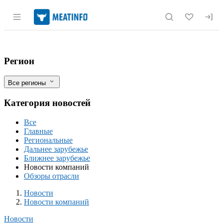
Раздел навигации по сайту meatinfo.r
Обновленная упаковка "Ближних Горок
Фильтры
Регион
Все регионы
Категория новостей
Все
Главные
Региональные
Дальнее зарубежье
Ближнее зарубежье
Новости компаний
Обзоры отрасли
Новости
Разделы
Новости
Новости компаний
Новости