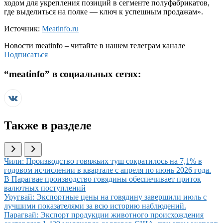
ходом для укрепления позиций в сегменте полуфабрикатов,
где выделиться на полке — ключ к успешным продажам».
Источник:
Meatinfo.ru
Новости
meatinfo
– читайте в нашем телеграм канале
Подписаться
“
meatinfo
” в социальных сетях:
Также в разделе
Иллюстрация новости
Чили: Производство говяжьих туш сократилось на 7,1% в
годовом исчислении в квартале с апреля по июнь 2026 года.
Иллюстрация новости
В Парагвае производство говядины обеспечивает приток
валютных поступлений
Иллюстрация новости
Уругвай: Экспортные цены на говядину завершили июль с
лучшими показателями за всю историю наблюдений.
Иллюстрация новости
Парагвай: Экспорт продукции животного происхождения