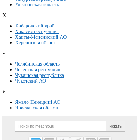
Ульяновская область
Х
Хабаровский край
Хакасия республика
Ханты-Мансийский АО
Херсонская область
Ч
Челябинская область
Чеченская республика
Чувашская республика
Чукотский АО
Я
Ямало-Ненецкий АО
Ярославская область
Дополнительная информация
Поиск по сайту и ссылк
Искать
Cсылки на полезные проекты