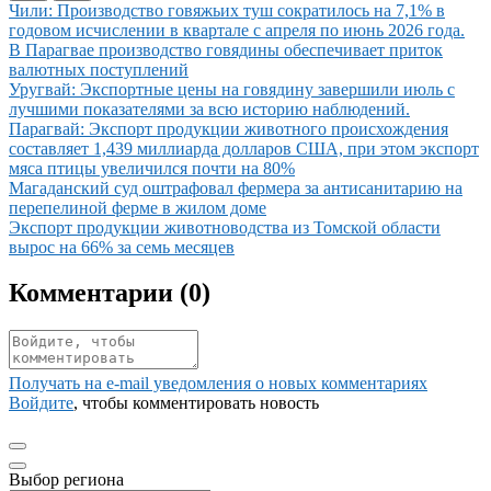
Иллюстрация новости
Чили: Производство говяжьих туш сократилось на 7,1% в
годовом исчислении в квартале с апреля по июнь 2026 года.
Иллюстрация новости
В Парагвае производство говядины обеспечивает приток
валютных поступлений
Иллюстрация новости
Уругвай: Экспортные цены на говядину завершили июль с
лучшими показателями за всю историю наблюдений.
Иллюстрация новости
Парагвай: Экспорт продукции животного происхождения
составляет 1,439 миллиарда долларов США, при этом экспорт
мяса птицы увеличился почти на 80%
Иллюстрация новости
Магаданский суд оштрафовал фермера за антисанитарию на
перепелиной ферме в жилом доме
Иллюстрация новости
Экспорт продукции животноводства из Томской области
вырос на 66% за семь месяцев
Комментарии (
0
)
Получать на e‑mail уведомления о новых комментариях
Войдите
, чтобы комментировать новость
Выбор региона