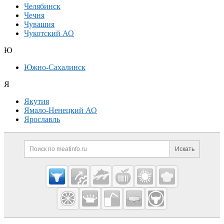
Челябинск
Чечня
Чувашия
Чукотский АО
Ю
Южно-Сахалинск
Я
Якутия
Ямало-Ненецкий АО
Ярославль
Дополнительная информация
Поиск по сайту и ссылк
Искать
Cсылки на полезные проекты
Meatinfo.ru —
мясо и
мясопродукты