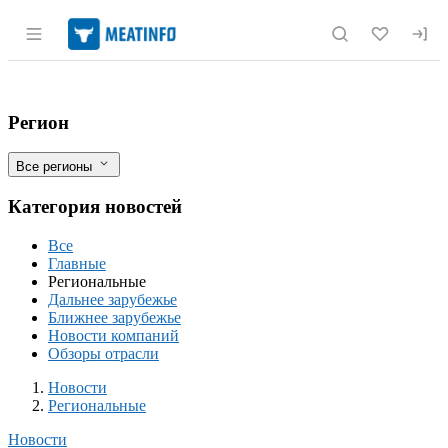
Раздел навигации по сайту meatinfo.r
Обнаружено производство мясной и ры
Фильтры
Регион
Все регионы
Категория новостей
Все
Главные
Региональные
Дальнее зарубежье
Ближнее зарубежье
Новости компаний
Обзоры отрасли
Новости
Разделы
Новости
Региональные
Новости