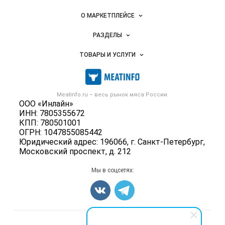
Важные разделы и контакты
Навигация по сайту
О МАРКЕТПЛЕЙСЕ
Новости Meatinfo.ru
РАЗДЕЛЫ
Услуги и цены
Объявления
ТОВАРЫ И УСЛУГИ
Размещение рекламы
Каталог компаний
Мясо, мясопродукты
Публичная оферта
Новости рынка
Скот в живом весе
Контактная информация
Форум
Meatinfo.ru – весь
рынок мяса
России.
Колбасы, сосиски, деликатесы
Политика обработки персональных данных
ООО «Инлайн»
Энциклопедия
Мясные полуфабрикаты
ИНН: 7805355672
Для СМИ
Бренды
КПП: 780501001
Мясные консервы
ОГРН: 1047855085442
Мониторинг
Мясные снеки
Юридический адрес: 196066, г. Санкт-Петербург,
Вакансии
Московский проспект, д. 212
Яйца
Блог
Добавить объявление
Мы в соцсетях:
Карта объявлений