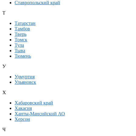
Ставропольский край
Т
Татарстан
Тамбов
Тверь
Томск
Тула
Тыва
Тюмень
У
Удмуртия
Ульяновск
Х
Хабаровский край
Хакасия
Ханты-Мансийский АО
Херсон
Ч