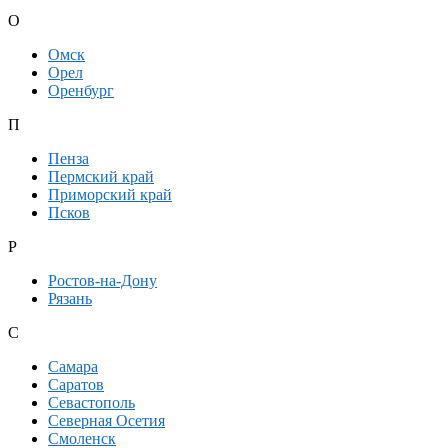
О
Омск
Орел
Оренбург
П
Пенза
Пермский край
Приморский край
Псков
Р
Ростов-на-Дону
Рязань
С
Самара
Саратов
Севастополь
Северная Осетия
Смоленск