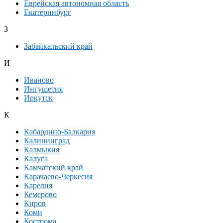
Еврейская автономная область
Екатеринбург
З
Забайкальский край
И
Иваново
Ингушетия
Иркутск
К
Кабардино-Балкария
Калининград
Калмыкия
Калуга
Камчатский край
Карачаево-Черкесия
Карелия
Кемерово
Киров
Коми
Кострома