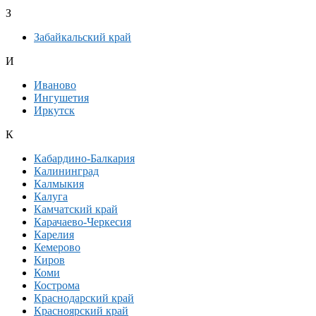
З
Забайкальский край
И
Иваново
Ингушетия
Иркутск
К
Кабардино-Балкария
Калининград
Калмыкия
Калуга
Камчатский край
Карачаево-Черкесия
Карелия
Кемерово
Киров
Коми
Кострома
Краснодарский край
Красноярский край