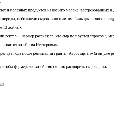
.
стых и полезных продуктов из козьего молока, востребованных в
й породы, небольшую сыроварню и автомобиль для развоза прод
ле 13 дойных.
 гектар». Фермер рассказала, что сыр пользуется спросом у ме
развития хозяйства Нестеровых.
ез два года после реализации гранта «Агростартап» (а он уже ре
у, чтобы фермерское хозяйство смогло расширить сыроварню.
ся