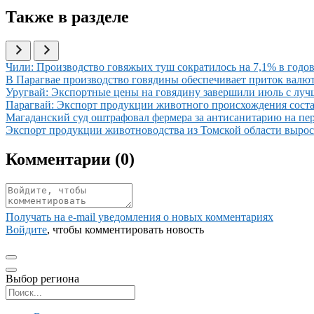
Также в разделе
Иллюстрация новости
Чили: Производство говяжьих туш сократилось на 7,1% в годов
Иллюстрация новости
В Парагвае производство говядины обеспечивает приток вал
Иллюстрация новости
Уругвай: Экспортные цены на говядину завершили июль с луч
Иллюстрация новости
Парагвай: Экспорт продукции животного происхождения соста
Иллюстрация новости
Магаданский суд оштрафовал фермера за антисанитарию на пе
Иллюстрация новости
Экспорт продукции животноводства из Томской области вырос 
Комментарии (
0
)
Получать на e‑mail уведомления о новых комментариях
Войдите
, чтобы комментировать новость
Выбор региона
Поиск региона