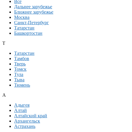
Все
Дальнее зарубежье
Ближнее зарубежье
Москва
Санкт-Петербург
Татарстан
Башкортостан
Т
Татарстан
Тамбов
Тверь
Томск
Тула
Тыва
Тюмень
А
Адыгея
Алтай
Алтайский край
Архангельск
Астрахань