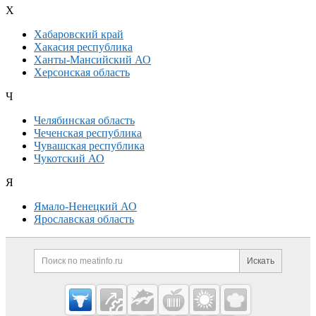
Х
Хабаровский край
Хакасия республика
Ханты-Мансийский АО
Херсонская область
Ч
Челябинская область
Чеченская республика
Чувашская республика
Чукотский АО
Я
Ямало-Ненецкий АО
Ярославская область
Дополнительная информация
Поиск по сайту и ссылк
Искать
Cсылки на полезные проекты