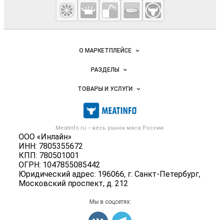
Meatinfo.ru —
мясо и
мясопродукты
Важные разделы и контакты
Навигация по сайту
О МАРКЕТПЛЕЙСЕ
Новости Meatinfo.ru
РАЗДЕЛЫ
Услуги и цены
Объявления
ТОВАРЫ И УСЛУГИ
Размещение рекламы
Каталог компаний
Мясо, мясопродукты
Публичная оферта
Новости рынка
Скот в живом весе
Контактная информация
Форум
Meatinfo.ru – весь
рынок мяса
России.
Колбасы, сосиски, деликатесы
Политика обработки персональных данных
ООО «Инлайн»
Энциклопедия
Мясные полуфабрикаты
ИНН: 7805355672
Для СМИ
Бренды
КПП: 780501001
Мясные консервы
ОГРН: 1047855085442
Мониторинг
Мясные снеки
Юридический адрес: 196066, г. Санкт-Петербург,
Вакансии
Московский проспект, д. 212
Яйца
Блог
Добавить объявление
Мы в соцсетях:
Карта объявлений