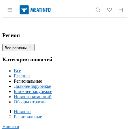
Раздел навигации по сайту meatinfo.r
Новороссийский филиал ЦОК АПК обсле
Фильтры
Регион
Все регионы
Категория новостей
Все
Главные
Региональные
Дальнее зарубежье
Ближнее зарубежье
Новости компаний
Обзоры отрасли
Новости
Разделы
Новости
Региональные
Новости