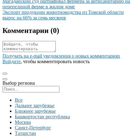
Иллюстрация новости
Магаданский суд оштрафовал фермера за антисанитарию на
перепелиной ферме в жилом доме
Иллюстрация новости
Экспорт продукции животноводства из Томской области
вырос на 66% за семь месяцев
Комментарии (
0
)
Получать на e‑mail уведомления о новых комментариях
Войдите
, чтобы комментировать новость
Выбор региона
Поиск региона
Все
Дальнее зарубежье
Ближнее зарубежье
Башкортостан республика
Москва
Санкт-Петербург
Татарстан