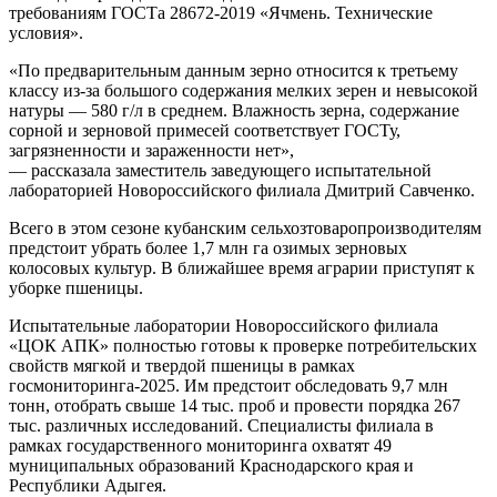
требованиям ГОСТа 28672-2019 «Ячмень. Технические
условия».
«По предварительным данным зерно относится к третьему
классу из-за большого содержания мелких зерен и невысокой
натуры — 580 г/л в среднем. Влажность зерна, содержание
сорной и зерновой примесей соответствует ГОСТу,
загрязненности и зараженности нет»,
— рассказала заместитель заведующего испытательной
лабораторией Новороссийского филиала Дмитрий Савченко.
Всего в этом сезоне кубанским сельхозтоваропроизводителям
предстоит убрать более 1,7 млн га озимых зерновых
колосовых культур. В ближайшее время аграрии приступят к
уборке пшеницы.
Испытательные лаборатории Новороссийского филиала
«ЦОК АПК» полностью готовы к проверке потребительских
свойств мягкой и твердой пшеницы в рамках
госмониторинга-2025. Им предстоит обследовать 9,7 млн
тонн, отобрать свыше 14 тыс. проб и провести порядка 267
тыс. различных исследований. Специалисты филиала в
рамках государственного мониторинга охватят 49
муниципальных образований Краснодарского края и
Республики Адыгея.