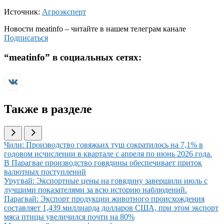
Источник:
Агроэксперт
Новости
meatinfo
– читайте в нашем телеграм канале
Подписаться
“
meatinfo
” в социальных сетях:
Также в разделе
Иллюстрация новости
Чили: Производство говяжьих туш сократилось на 7,1% в
годовом исчислении в квартале с апреля по июнь 2026 года.
Иллюстрация новости
В Парагвае производство говядины обеспечивает приток
валютных поступлений
Иллюстрация новости
Уругвай: Экспортные цены на говядину завершили июль с
лучшими показателями за всю историю наблюдений.
Иллюстрация новости
Парагвай: Экспорт продукции животного происхождения
составляет 1,439 миллиарда долларов США, при этом экспорт
мяса птицы увеличился почти на 80%