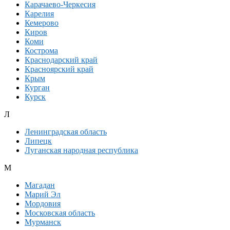
Карачаево-Черкесия
Карелия
Кемерово
Киров
Коми
Кострома
Краснодарский край
Красноярский край
Крым
Курган
Курск
Л
Ленинградская область
Липецк
Луганская народная республика
М
Магадан
Марий Эл
Мордовия
Московская область
Мурманск