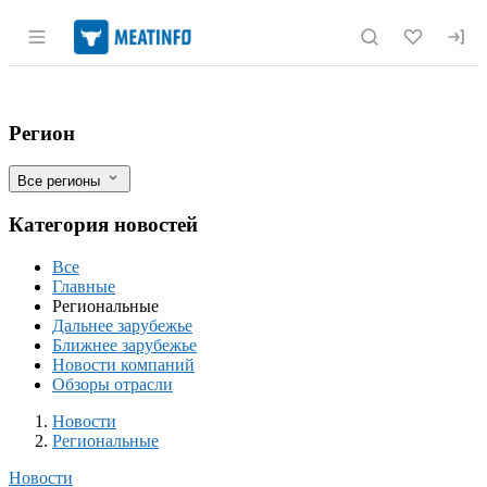
Раздел навигации по сайту meatinfo.r
Новгородский минсельхоз подписал сог
Фильтры
Регион
Все регионы
Категория новостей
Все
Главные
Региональные
Дальнее зарубежье
Ближнее зарубежье
Новости компаний
Обзоры отрасли
Новости
Разделы
Новости
Региональные
Новости