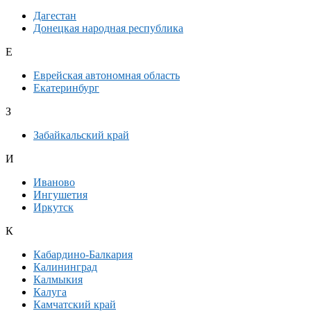
Дагестан
Донецкая народная республика
Е
Еврейская автономная область
Екатеринбург
З
Забайкальский край
И
Иваново
Ингушетия
Иркутск
К
Кабардино-Балкария
Калининград
Калмыкия
Калуга
Камчатский край