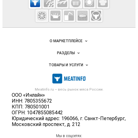
Meatinfo.ru —
мясо и
мясопродукты
Важные разделы и контакты
Навигация по сайту
О МАРКЕТПЛЕЙСЕ
Новости Meatinfo.ru
РАЗДЕЛЫ
Услуги и цены
Объявления
ТОВАРЫ И УСЛУГИ
Размещение рекламы
Каталог компаний
Мясо, мясопродукты
Публичная оферта
Новости рынка
Скот в живом весе
Контактная информация
Форум
Meatinfo.ru – весь
рынок мяса
России.
Колбасы, сосиски, деликатесы
Политика обработки персональных данных
ООО «Инлайн»
Энциклопедия
Мясные полуфабрикаты
ИНН: 7805355672
Для СМИ
Бренды
КПП: 780501001
Мясные консервы
ОГРН: 1047855085442
Мониторинг
Мясные снеки
Юридический адрес: 196066, г. Санкт-Петербург,
Вакансии
Московский проспект, д. 212
Яйца
Блог
Добавить объявление
Мы в соцсетях: