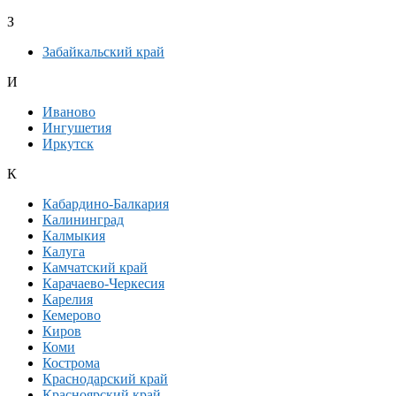
З
Забайкальский край
И
Иваново
Ингушетия
Иркутск
К
Кабардино-Балкария
Калининград
Калмыкия
Калуга
Камчатский край
Карачаево-Черкесия
Карелия
Кемерово
Киров
Коми
Кострома
Краснодарский край
Красноярский край