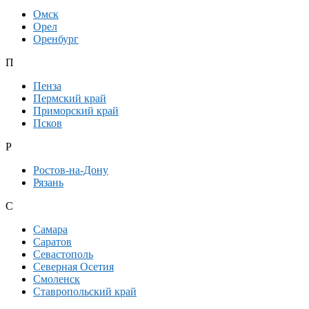
Омск
Орел
Оренбург
П
Пенза
Пермский край
Приморский край
Псков
Р
Ростов-на-Дону
Рязань
С
Самара
Саратов
Севастополь
Северная Осетия
Смоленск
Ставропольский край