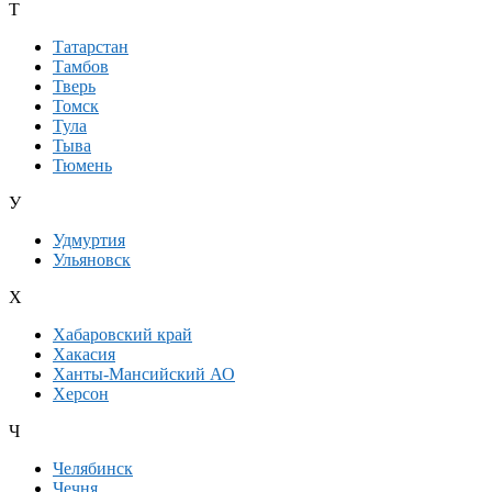
Т
Татарстан
Тамбов
Тверь
Томск
Тула
Тыва
Тюмень
У
Удмуртия
Ульяновск
Х
Хабаровский край
Хакасия
Ханты-Мансийский АО
Херсон
Ч
Челябинск
Чечня