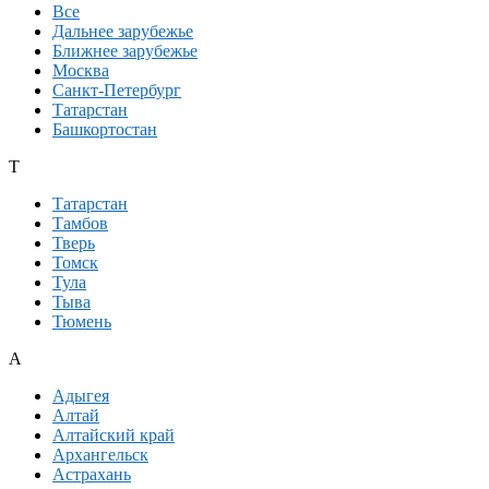
Все
Дальнее зарубежье
Ближнее зарубежье
Москва
Санкт-Петербург
Татарстан
Башкортостан
Т
Татарстан
Тамбов
Тверь
Томск
Тула
Тыва
Тюмень
А
Адыгея
Алтай
Алтайский край
Архангельск
Астрахань