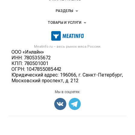
Новости Meatinfo.ru
РАЗДЕЛЫ
Услуги и цены
Объявления
ТОВАРЫ И УСЛУГИ
Размещение рекламы
Каталог компаний
Мясо, мясопродукты
Публичная оферта
Новости рынка
Скот в живом весе
Контактная информация
Форум
Meatinfo.ru – весь
рынок мяса
России.
Колбасы, сосиски, деликатесы
Политика обработки персональных данных
ООО «Инлайн»
Энциклопедия
Мясные полуфабрикаты
ИНН: 7805355672
Для СМИ
Бренды
КПП: 780501001
Мясные консервы
ОГРН: 1047855085442
Мониторинг
Мясные снеки
Юридический адрес: 196066, г. Санкт-Петербург,
Вакансии
Московский проспект, д. 212
Яйца
Блог
Добавить объявление
Мы в соцсетях:
Карта объявлений
Счетчики, авторское право, логотипы