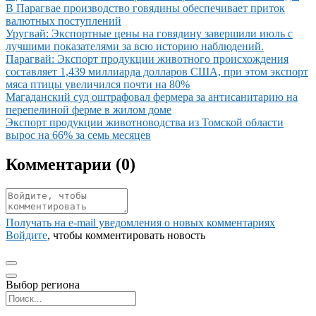
Иллюстрация новости
В Парагвае производство говядины обеспечивает приток
валютных поступлений
Иллюстрация новости
Уругвай: Экспортные цены на говядину завершили июль с
лучшими показателями за всю историю наблюдений.
Иллюстрация новости
Парагвай: Экспорт продукции животного происхождения
составляет 1,439 миллиарда долларов США, при этом экспорт
мяса птицы увеличился почти на 80%
Иллюстрация новости
Магаданский суд оштрафовал фермера за антисанитарию на
перепелиной ферме в жилом доме
Иллюстрация новости
Экспорт продукции животноводства из Томской области
вырос на 66% за семь месяцев
Комментарии (
0
)
Получать на e‑mail уведомления о новых комментариях
Войдите
, чтобы комментировать новость
Выбор региона
Поиск региона