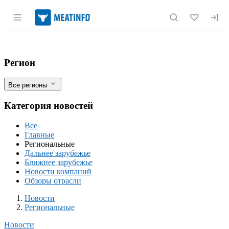
Раздел навигации по сайту meatinfo.r
Нарушения в оформлении ветеринарных
Фильтры
Регион
Все регионы
Категория новостей
Все
Главные
Региональные
Дальнее зарубежье
Ближнее зарубежье
Новости компаний
Обзоры отрасли
Новости
Разделы
Новости
Региональные
Новости