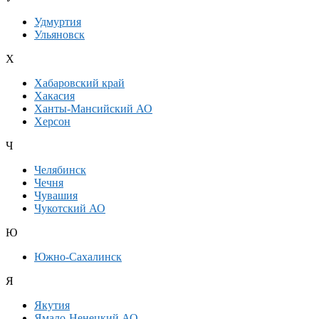
Удмуртия
Ульяновск
Х
Хабаровский край
Хакасия
Ханты-Мансийский АО
Херсон
Ч
Челябинск
Чечня
Чувашия
Чукотский АО
Ю
Южно-Сахалинск
Я
Якутия
Ямало-Ненецкий АО