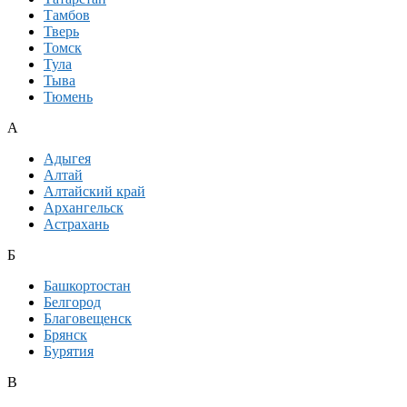
Тамбов
Тверь
Томск
Тула
Тыва
Тюмень
А
Адыгея
Алтай
Алтайский край
Архангельск
Астрахань
Б
Башкортостан
Белгород
Благовещенск
Брянск
Бурятия
В