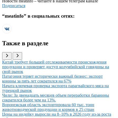
Новости
meatinfo
– читайте в нашем телеграм канале
Подписаться
“
meatinfo
” в социальных сетях:
Также в разделе
Иллюстрация новости
Китай требует большей отслеживаемости происхождения
продукции и проверяет доступ колумбийской говядины на
свой рынок
Иллюстрация новости
Патагония теряет исторически важный бизнес: экспорт
конины за пять лет сократился на 67%
Иллюстрация новости
Начата ключевая проверка экспорта парагвайского мяса на
турецкий рынок
Иллюстрация новости
Чили: За двенадцать месяцев объем переработки баранины
сократился более чем на 13%.
Иллюстрация новости
Воронежская область экспортировала 60 тыс. тонн
животноводческой продукции и кормов в 25 стран
Иллюстрация новости
Цены на индейку выросли на 8–10% в 2026 году из-за роста