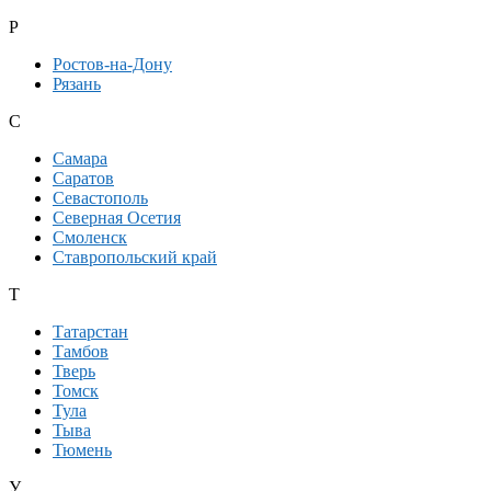
Р
Ростов-на-Дону
Рязань
С
Самара
Саратов
Севастополь
Северная Осетия
Смоленск
Ставропольский край
Т
Татарстан
Тамбов
Тверь
Томск
Тула
Тыва
Тюмень
У