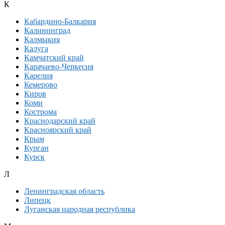
К
Кабардино-Балкария
Калининград
Калмыкия
Калуга
Камчатский край
Карачаево-Черкесия
Карелия
Кемерово
Киров
Коми
Кострома
Краснодарский край
Красноярский край
Крым
Курган
Курск
Л
Ленинградская область
Липецк
Луганская народная республика