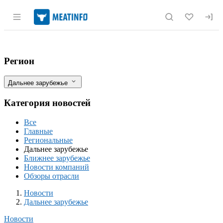
Раздел навигации по сайту meatinfo.r
Марокко увеличило экспорт голубики 
Фильтры
Регион
Дальнее зарубежье
Категория новостей
Все
Главные
Региональные
Дальнее зарубежье
Ближнее зарубежье
Новости компаний
Обзоры отрасли
Новости
Разделы
Новости
Дальнее зарубежье
Новости