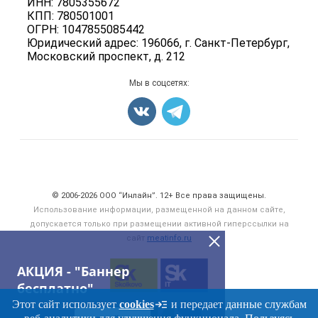
ИНН: 7805355672
Для СМИ
Бренды
КПП: 780501001
Мясные консервы
ОГРН: 1047855085442
Мониторинг
Мясные снеки
Юридический адрес: 196066, г. Санкт-Петербург,
Вакансии
Московский проспект, д. 212
Яйца
Блог
Добавить объявление
Мы в соцсетях:
Карта объявлений
Счетчики, авторское право, логотипы
© 2006‑2026 ООО “Инлайн”. 12+ Все права защищены.
Использование информации, размещенной на данном сайте,
допускается только при размещении активной гиперссылки на
сайт
meatinfo.ru
АКЦИЯ - "Баннер
бесплатно"
Этот сайт использует
cookies
и передает данные службам