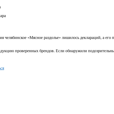
)
вара
ия челябинское «Мясное раздолье» лишилось деклараций, а его 
одукцию проверенных брендов. Если обнаружили подозрительны
ся