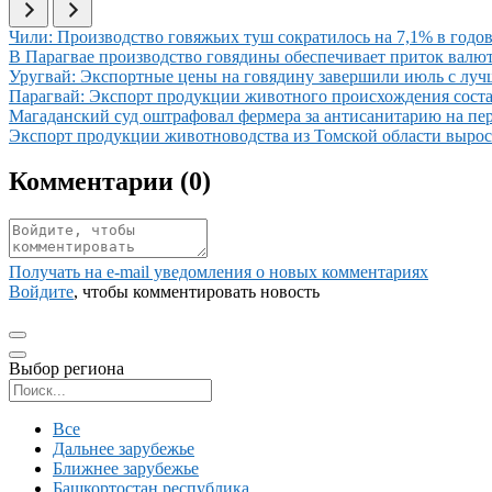
Иллюстрация новости
Чили: Производство говяжьих туш сократилось на 7,1% в годов
Иллюстрация новости
В Парагвае производство говядины обеспечивает приток вал
Иллюстрация новости
Уругвай: Экспортные цены на говядину завершили июль с луч
Иллюстрация новости
Парагвай: Экспорт продукции животного происхождения соста
Иллюстрация новости
Магаданский суд оштрафовал фермера за антисанитарию на пе
Иллюстрация новости
Экспорт продукции животноводства из Томской области вырос 
Комментарии (
0
)
Получать на e‑mail уведомления о новых комментариях
Войдите
, чтобы комментировать новость
Выбор региона
Поиск региона
Все
Дальнее зарубежье
Ближнее зарубежье
Башкортостан республика