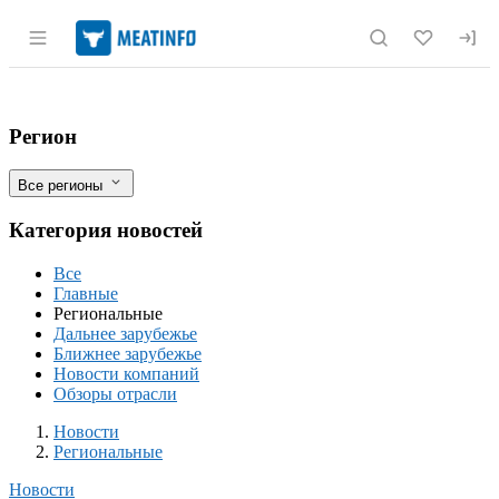
Раздел навигации по сайту meatinfo.r
Корейская корпорация «Раквон» планир
Фильтры
Регион
Все регионы
Категория новостей
Все
Главные
Региональные
Дальнее зарубежье
Ближнее зарубежье
Новости компаний
Обзоры отрасли
Новости
Разделы
Новости
Региональные
Новости