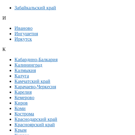
Забайкальский край
И
Иваново
Ингушетия
Иркутск
К
Кабардино-Балкария
Калининград
Калмыкия
Калуга
Камчатский край
Карачаево-Черкесия
Карелия
Кемерово
Киров
Коми
Кострома
Краснодарский край
Красноярский край
Крым