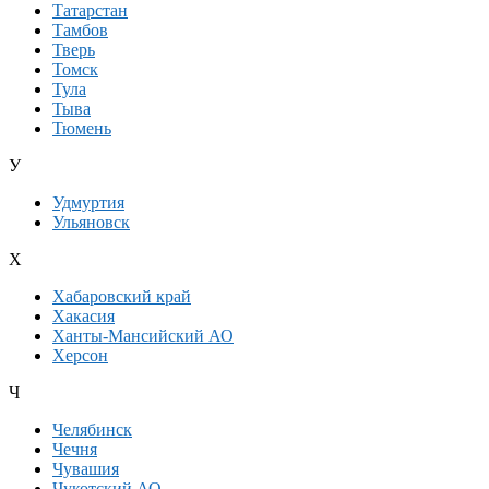
Татарстан
Тамбов
Тверь
Томск
Тула
Тыва
Тюмень
У
Удмуртия
Ульяновск
Х
Хабаровский край
Хакасия
Ханты-Мансийский АО
Херсон
Ч
Челябинск
Чечня
Чувашия
Чукотский АО