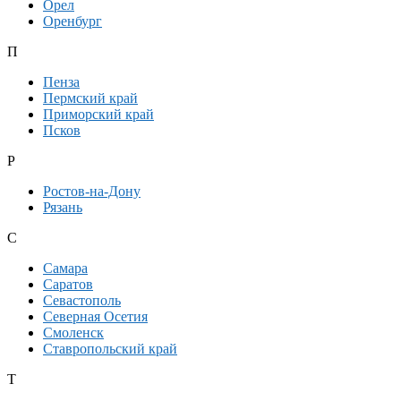
Орел
Оренбург
П
Пенза
Пермский край
Приморский край
Псков
Р
Ростов-на-Дону
Рязань
С
Самара
Саратов
Севастополь
Северная Осетия
Смоленск
Ставропольский край
Т