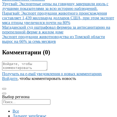
Иллюстрация новости
Уругвай: Экспортные цены на говядину завершили июль с
лучшими показателями за всю историю наблюдений.
Иллюстрация новости
Парагвай: Экспорт продукции животного происхождения
составляет 1,439 миллиарда долларов США, при этом экспорт
мяса птицы увеличился почти на 80%
Иллюстрация новости
Магаданский суд оштрафовал фермера за антисанитарию на
перепелиной ферме в жилом доме
Иллюстрация новости
Экспорт продукции животноводства из Томской области
вырос на 66% за семь месяцев
Комментарии (
0
)
Получать на e‑mail уведомления о новых комментариях
Войдите
, чтобы комментировать новость
Выбор региона
Поиск региона
Все
Дальнее зарубежье