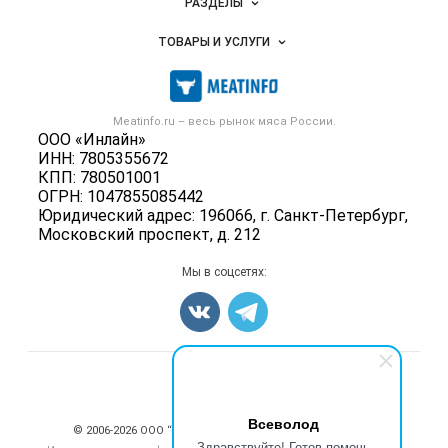
РАЗДЕЛЫ
Услуги и цены
Объявления
ТОВАРЫ И УСЛУГИ
Размещение рекламы
Каталог компаний
Мясо, мясопродукты
Публичная оферта
Новости рынка
Скот в живом весе
Контактная информация
Форум
Meatinfo.ru – весь
рынок мяса
России.
Колбасы, сосиски, деликатесы
Политика обработки персональных данных
ООО «Инлайн»
Энциклопедия
Мясные полуфабрикаты
ИНН: 7805355672
Для СМИ
Бренды
КПП: 780501001
Мясные консервы
ОГРН: 1047855085442
Мониторинг
Мясные снеки
Юридический адрес: 196066, г. Санкт-Петербург,
Вакансии
Московский проспект, д. 212
Яйца
Блог
Добавить объявление
Мы в соцсетях:
Карта объявлений
Счетчики, авторское право, логотипы
Всеволод
© 2006‑2026 ООО “Инлайн”. 12+ Все права защищены.
Здравствуйте! Готов помочь