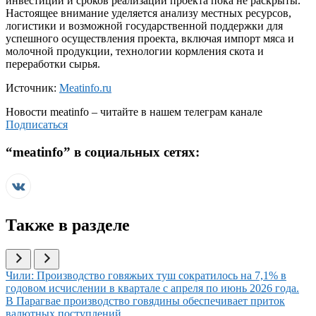
инвестиций и сроков реализации проекта пока не раскрыты.
Настоящее внимание уделяется анализу местных ресурсов,
логистики и возможной государственной поддержки для
успешного осуществления проекта, включая импорт мяса и
молочной продукции, технологии кормления скота и
переработки сырья.
Источник:
Meatinfo.ru
Новости
meatinfo
– читайте в нашем телеграм канале
Подписаться
“
meatinfo
” в социальных сетях:
Также в разделе
Иллюстрация новости
Чили: Производство говяжьих туш сократилось на 7,1% в
годовом исчислении в квартале с апреля по июнь 2026 года.
Иллюстрация новости
В Парагвае производство говядины обеспечивает приток
валютных поступлений