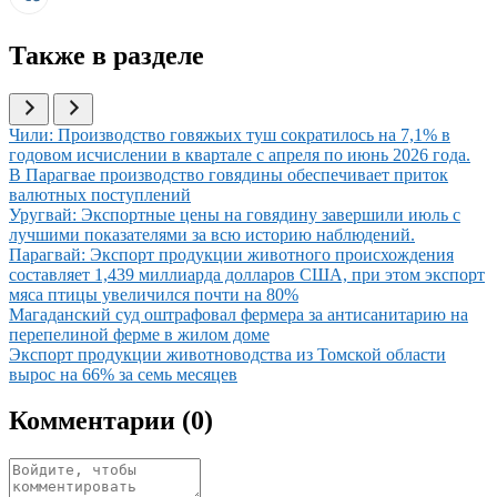
Также в разделе
Иллюстрация новости
Чили: Производство говяжьих туш сократилось на 7,1% в
годовом исчислении в квартале с апреля по июнь 2026 года.
Иллюстрация новости
В Парагвае производство говядины обеспечивает приток
валютных поступлений
Иллюстрация новости
Уругвай: Экспортные цены на говядину завершили июль с
лучшими показателями за всю историю наблюдений.
Иллюстрация новости
Парагвай: Экспорт продукции животного происхождения
составляет 1,439 миллиарда долларов США, при этом экспорт
мяса птицы увеличился почти на 80%
Иллюстрация новости
Магаданский суд оштрафовал фермера за антисанитарию на
перепелиной ферме в жилом доме
Иллюстрация новости
Экспорт продукции животноводства из Томской области
вырос на 66% за семь месяцев
Комментарии (
0
)