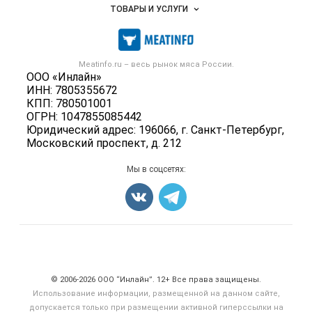
Объявления
ТОВАРЫ И УСЛУГИ
Размещение рекламы
Каталог компаний
Мясо, мясопродукты
Публичная оферта
Новости рынка
Скот в живом весе
Контактная информация
Форум
Meatinfo.ru – весь
рынок мяса
России.
Колбасы, сосиски, деликатесы
Политика обработки персональных данных
ООО «Инлайн»
Энциклопедия
Мясные полуфабрикаты
ИНН: 7805355672
Для СМИ
Бренды
КПП: 780501001
Мясные консервы
ОГРН: 1047855085442
Мониторинг
Мясные снеки
Юридический адрес: 196066, г. Санкт-Петербург,
Вакансии
Московский проспект, д. 212
Яйца
Блог
Добавить объявление
Мы в соцсетях:
Карта объявлений
Счетчики, авторское право, логотипы
© 2006‑2026 ООО “Инлайн”. 12+ Все права защищены.
Использование информации, размещенной на данном сайте,
допускается только при размещении активной гиперссылки на