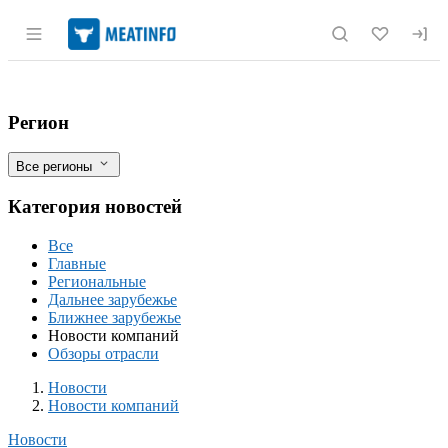
Раздел навигации по сайту meatinfo.r
"Кока-Кола" начала производство квас
Фильтры
Регион
Все регионы
Категория новостей
Все
Главные
Региональные
Дальнее зарубежье
Ближнее зарубежье
Новости компаний
Обзоры отрасли
Новости
Разделы
Новости
Новости компаний
Новости