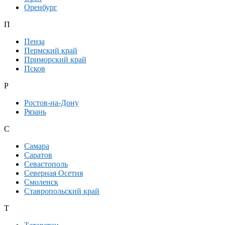
Оренбург
П
Пенза
Пермский край
Приморский край
Псков
Р
Ростов-на-Дону
Рязань
С
Самара
Саратов
Севастополь
Северная Осетия
Смоленск
Ставропольский край
Т