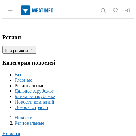
Раздел навигации по сайту meatinfo.r
Кемеровский кондитерский комбинат со
Фильтры
Регион
Все регионы
Категория новостей
Все
Главные
Региональные
Дальнее зарубежье
Ближнее зарубежье
Новости компаний
Обзоры отрасли
Новости
Разделы
Новости
Региональные
Новости