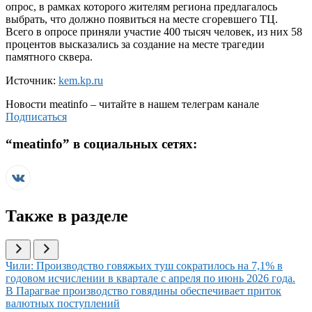
опрос, в рамках которого жителям региона предлагалось
выбрать, что должно появиться на месте сгоревшего ТЦ.
Всего в опросе приняли участие 400 тысяч человек, из них 58
процентов высказались за создание на месте трагедии
памятного сквера.
Источник:
kem.kp.ru
Новости
meatinfo
– читайте в нашем телеграм канале
Подписаться
“
meatinfo
” в социальных сетях:
Также в разделе
Иллюстрация новости
Чили: Производство говяжьих туш сократилось на 7,1% в
годовом исчислении в квартале с апреля по июнь 2026 года.
Иллюстрация новости
В Парагвае производство говядины обеспечивает приток
валютных поступлений