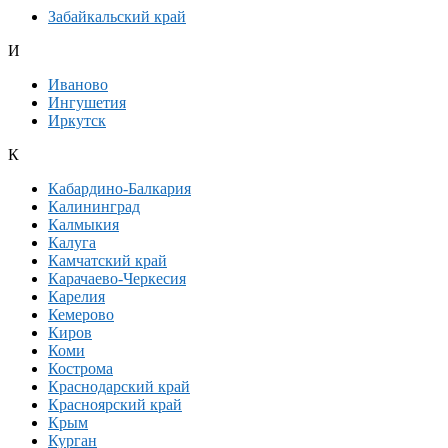
Забайкальский край
И
Иваново
Ингушетия
Иркутск
К
Кабардино-Балкария
Калининград
Калмыкия
Калуга
Камчатский край
Карачаево-Черкесия
Карелия
Кемерово
Киров
Коми
Кострома
Краснодарский край
Красноярский край
Крым
Курган