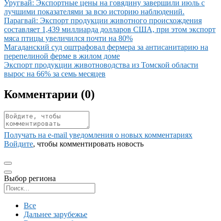
Иллюстрация новости
Уругвай: Экспортные цены на говядину завершили июль с
лучшими показателями за всю историю наблюдений.
Иллюстрация новости
Парагвай: Экспорт продукции животного происхождения
составляет 1,439 миллиарда долларов США, при этом экспорт
мяса птицы увеличился почти на 80%
Иллюстрация новости
Магаданский суд оштрафовал фермера за антисанитарию на
перепелиной ферме в жилом доме
Иллюстрация новости
Экспорт продукции животноводства из Томской области
вырос на 66% за семь месяцев
Комментарии (
0
)
Получать на e‑mail уведомления о новых комментариях
Войдите
, чтобы комментировать новость
Выбор региона
Поиск региона
Все
Дальнее зарубежье