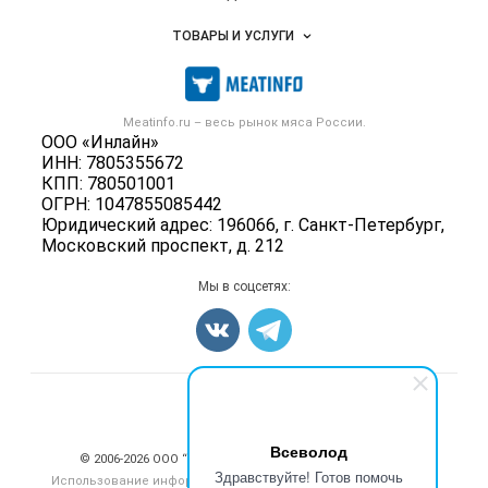
Услуги и цены
Объявления
ТОВАРЫ И УСЛУГИ
Размещение рекламы
Каталог компаний
Мясо, мясопродукты
Публичная оферта
Новости рынка
Скот в живом весе
Контактная информация
Форум
Meatinfo.ru – весь
рынок мяса
России.
Колбасы, сосиски, деликатесы
Политика обработки персональных данных
ООО «Инлайн»
Энциклопедия
Мясные полуфабрикаты
ИНН: 7805355672
Для СМИ
Бренды
КПП: 780501001
Мясные консервы
ОГРН: 1047855085442
Мониторинг
Мясные снеки
Юридический адрес: 196066, г. Санкт-Петербург,
Вакансии
Московский проспект, д. 212
Яйца
Блог
Добавить объявление
Мы в соцсетях:
Карта объявлений
Счетчики, авторское право, логотипы
Всеволод
© 2006‑2026 ООО “Инлайн”. 12+ Все права защищены.
Здравствуйте! Готов помочь
Использование информации, размещенной на данном сайте,