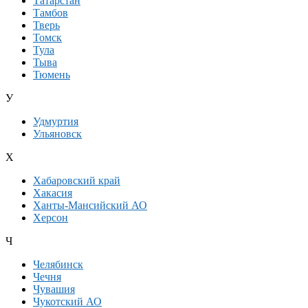
Татарстан
Тамбов
Тверь
Томск
Тула
Тыва
Тюмень
У
Удмуртия
Ульяновск
Х
Хабаровский край
Хакасия
Ханты-Мансийский АО
Херсон
Ч
Челябинск
Чечня
Чувашия
Чукотский АО