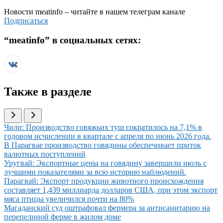
Новости
meatinfo
– читайте в нашем телеграм канале
Подписаться
“
meatinfo
” в социальных сетях:
Также в разделе
Иллюстрация новости
Чили: Производство говяжьих туш сократилось на 7,1% в
годовом исчислении в квартале с апреля по июнь 2026 года.
Иллюстрация новости
В Парагвае производство говядины обеспечивает приток
валютных поступлений
Иллюстрация новости
Уругвай: Экспортные цены на говядину завершили июль с
лучшими показателями за всю историю наблюдений.
Иллюстрация новости
Парагвай: Экспорт продукции животного происхождения
составляет 1,439 миллиарда долларов США, при этом экспорт
мяса птицы увеличился почти на 80%
Иллюстрация новости
Магаданский суд оштрафовал фермера за антисанитарию на
перепелиной ферме в жилом доме