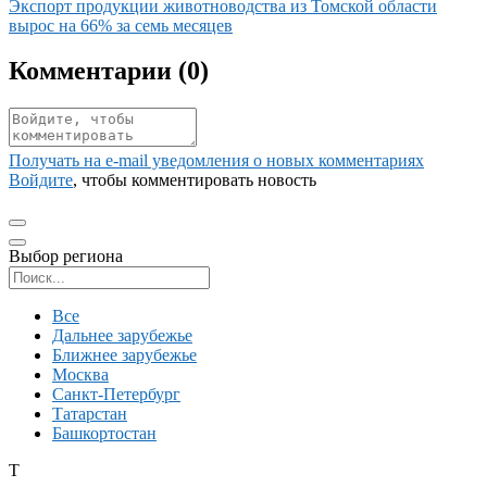
Иллюстрация новости
Экспорт продукции животноводства из Томской области
вырос на 66% за семь месяцев
Комментарии (
0
)
Получать на e‑mail уведомления о новых комментариях
Войдите
, чтобы комментировать новость
Выбор региона
Поиск региона
Все
Дальнее зарубежье
Ближнее зарубежье
Москва
Санкт-Петербург
Татарстан
Башкортостан
Т