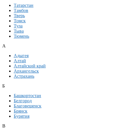
Татарстан
Тамбов
Тверь
Томск
Тула
Тыва
Тюмень
А
Адыгея
Алтай
Алтайский край
Архангельск
Астрахань
Б
Башкортостан
Белгород
Благовещенск
Брянск
Бурятия
В