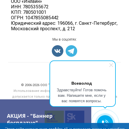
ООО «Инлайн»
Энциклопедия
Мясные полуфабрикаты
ИНН: 7805355672
Для СМИ
Бренды
КПП: 780501001
Мясные консервы
ОГРН: 1047855085442
Мониторинг
Мясные снеки
Юридический адрес: 196066, г. Санкт-Петербург,
Вакансии
Московский проспект, д. 212
Яйца
Блог
Добавить объявление
Мы в соцсетях:
Карта объявлений
Счетчики, авторское право, логотипы
Всеволод
© 2006‑2026 ООО “Инлайн”. 12+ Все права защищены.
Здравствуйте! Готов помочь
Использование информации, размещенной на данном сайте,
вам. Напишите мне, если у
допускается только при размещении активной гиперссылки на
вас появятся вопросы.
сайт
meatinfo.ru
АКЦИЯ - "Баннер
бесплатно"