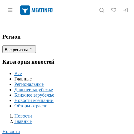
Раздел навигации по сайту meatinfo.r
Кабмин усиливает контроль за ценами 
Фильтры
Регион
Все регионы
Категория новостей
Все
Главные
Региональные
Дальнее зарубежье
Ближнее зарубежье
Новости компаний
Обзоры отрасли
Новости
Разделы
Новости
Главные
Новости