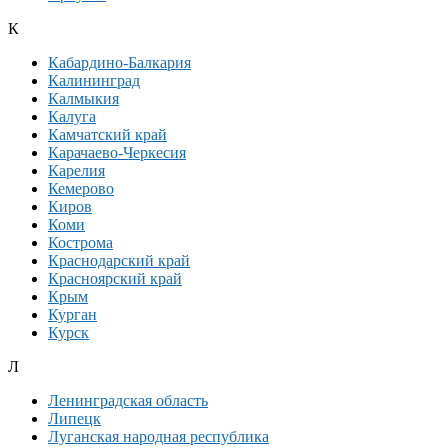
К
Кабардино-Балкария
Калининград
Калмыкия
Калуга
Камчатский край
Карачаево-Черкесия
Карелия
Кемерово
Киров
Коми
Кострома
Краснодарский край
Красноярский край
Крым
Курган
Курск
Л
Ленинградская область
Липецк
Луганская народная республика