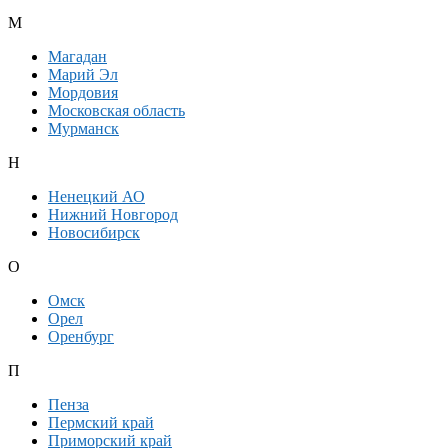
М
Магадан
Марий Эл
Мордовия
Московская область
Мурманск
Н
Ненецкий АО
Нижний Новгород
Новосибирск
О
Омск
Орел
Оренбург
П
Пенза
Пермский край
Приморский край