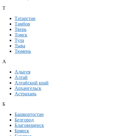
Т
Татарстан
Тамбов
Тверь
Томск
Тула
Тыва
Тюмень
А
Адыгея
Алтай
Алтайский край
Архангельск
Астрахань
Б
Башкортостан
Белгород
Благовещенск
Брянск