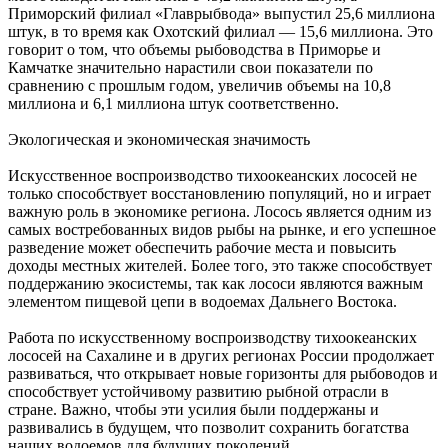
Приморский филиал «Главрыбвода» выпустил 25,6 миллиона
штук, в то время как Охотский филиал — 15,6 миллиона. Это
говорит о том, что объемы рыбоводства в Приморье и
Камчатке значительно нарастили свои показатели по
сравнению с прошлым годом, увеличив объемы на 10,8
миллиона и 6,1 миллиона штук соответственно.
Экологическая и экономическая значимость
Искусственное воспроизводство тихоокеанских лососей не
только способствует восстановлению популяций, но и играет
важную роль в экономике региона. Лосось является одним из
самых востребованных видов рыбы на рынке, и его успешное
разведение может обеспечить рабочие места и повысить
доходы местных жителей. Более того, это также способствует
поддержанию экосистемы, так как лососи являются важным
элементом пищевой цепи в водоемах Дальнего Востока.
Работа по искусственному воспроизводству тихоокеанских
лососей на Сахалине и в других регионах России продолжает
развиваться, что открывает новые горизонты для рыбоводов и
способствует устойчивому развитию рыбной отрасли в
стране. Важно, чтобы эти усилия были поддержаны и
развивались в будущем, что позволит сохранить богатства
наших водоемов для будущих поколений.