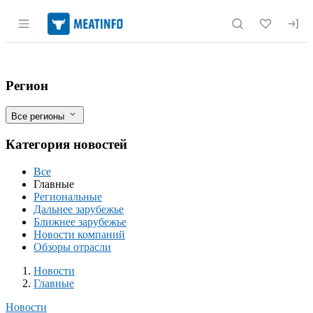
Раздел навигации по сайту meatinfo.r
Искусственное воспроизводство тихоок
Фильтры
Регион
Все регионы
Категория новостей
Все
Главные
Региональные
Дальнее зарубежье
Ближнее зарубежье
Новости компаний
Обзоры отрасли
Новости
Разделы
Новости
Главные
Новости