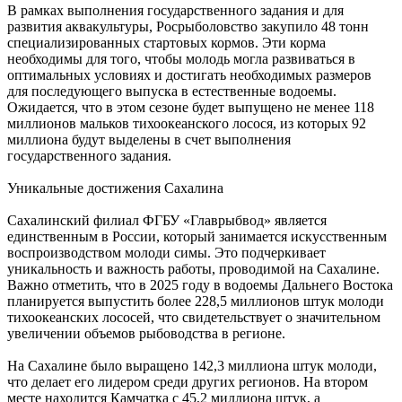
В рамках выполнения государственного задания и для
развития аквакультуры, Росрыболовство закупило 48 тонн
специализированных стартовых кормов. Эти корма
необходимы для того, чтобы молодь могла развиваться в
оптимальных условиях и достигать необходимых размеров
для последующего выпуска в естественные водоемы.
Ожидается, что в этом сезоне будет выпущено не менее 118
миллионов мальков тихоокеанского лосося, из которых 92
миллиона будут выделены в счет выполнения
государственного задания.
Уникальные достижения Сахалина
Сахалинский филиал ФГБУ «Главрыбвод» является
единственным в России, который занимается искусственным
воспроизводством молоди симы. Это подчеркивает
уникальность и важность работы, проводимой на Сахалине.
Важно отметить, что в 2025 году в водоемы Дальнего Востока
планируется выпустить более 228,5 миллионов штук молоди
тихоокеанских лососей, что свидетельствует о значительном
увеличении объемов рыбоводства в регионе.
На Сахалине было выращено 142,3 миллиона штук молоди,
что делает его лидером среди других регионов. На втором
месте находится Камчатка с 45,2 миллиона штук, а