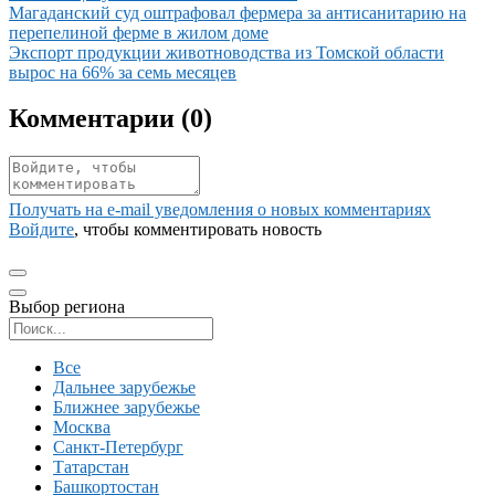
Иллюстрация новости
Магаданский суд оштрафовал фермера за антисанитарию на
перепелиной ферме в жилом доме
Иллюстрация новости
Экспорт продукции животноводства из Томской области
вырос на 66% за семь месяцев
Комментарии (
0
)
Получать на e‑mail уведомления о новых комментариях
Войдите
, чтобы комментировать новость
Выбор региона
Поиск региона
Все
Дальнее зарубежье
Ближнее зарубежье
Москва
Санкт-Петербург
Татарстан
Башкортостан