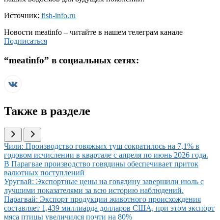
Источник:
fish-info.ru
Новости
meatinfo
– читайте в нашем телеграм канале
Подписаться
“
meatinfo
” в социальных сетях:
Также в разделе
Иллюстрация новости
Чили: Производство говяжьих туш сократилось на 7,1% в
годовом исчислении в квартале с апреля по июнь 2026 года.
Иллюстрация новости
В Парагвае производство говядины обеспечивает приток
валютных поступлений
Иллюстрация новости
Уругвай: Экспортные цены на говядину завершили июль с
лучшими показателями за всю историю наблюдений.
Иллюстрация новости
Парагвай: Экспорт продукции животного происхождения
составляет 1,439 миллиарда долларов США, при этом экспорт
мяса птицы увеличился почти на 80%