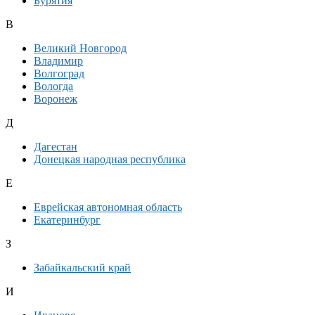
Бурятия
В
Великий Новгород
Владимир
Волгоград
Вологда
Воронеж
Д
Дагестан
Донецкая народная республика
Е
Еврейская автономная область
Екатеринбург
З
Забайкальский край
И