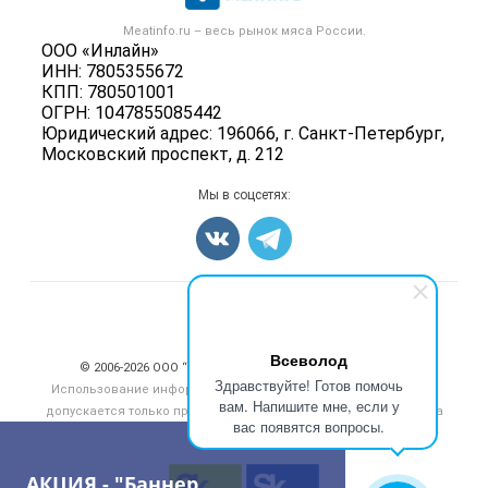
Скот в живом весе
Контактная информация
Форум
Meatinfo.ru – весь
рынок мяса
России.
Колбасы, сосиски, деликатесы
Политика обработки персональных данных
ООО «Инлайн»
Энциклопедия
Мясные полуфабрикаты
ИНН: 7805355672
Для СМИ
Бренды
КПП: 780501001
Мясные консервы
ОГРН: 1047855085442
Мониторинг
Мясные снеки
Юридический адрес: 196066, г. Санкт-Петербург,
Вакансии
Московский проспект, д. 212
Яйца
Блог
Добавить объявление
Мы в соцсетях:
Карта объявлений
Счетчики, авторское право, логотипы
Всеволод
© 2006‑2026 ООО “Инлайн”. 12+ Все права защищены.
Здравствуйте! Готов помочь
Использование информации, размещенной на данном сайте,
вам. Напишите мне, если у
допускается только при размещении активной гиперссылки на
вас появятся вопросы.
сайт
meatinfo.ru
АКЦИЯ - "Баннер