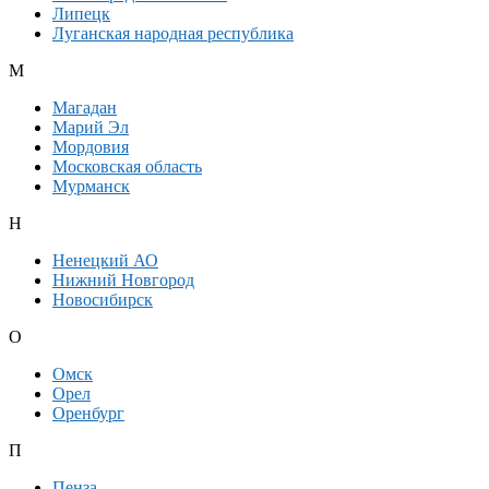
Липецк
Луганская народная республика
М
Магадан
Марий Эл
Мордовия
Московская область
Мурманск
Н
Ненецкий АО
Нижний Новгород
Новосибирск
О
Омск
Орел
Оренбург
П
Пенза