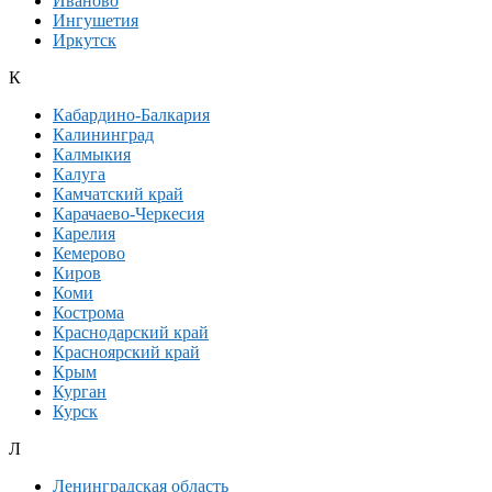
Иваново
Ингушетия
Иркутск
К
Кабардино-Балкария
Калининград
Калмыкия
Калуга
Камчатский край
Карачаево-Черкесия
Карелия
Кемерово
Киров
Коми
Кострома
Краснодарский край
Красноярский край
Крым
Курган
Курск
Л
Ленинградская область