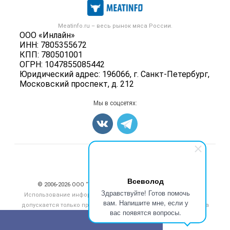
Мясо, мясопродукты
Публичная оферта
Новости рынка
Скот в живом весе
Контактная информация
Форум
Meatinfo.ru – весь
рынок мяса
России.
Колбасы, сосиски, деликатесы
Политика обработки персональных данных
ООО «Инлайн»
Энциклопедия
Мясные полуфабрикаты
ИНН: 7805355672
Для СМИ
Бренды
КПП: 780501001
Мясные консервы
ОГРН: 1047855085442
Мониторинг
Мясные снеки
Юридический адрес: 196066, г. Санкт-Петербург,
Вакансии
Московский проспект, д. 212
Яйца
Блог
Добавить объявление
Мы в соцсетях:
Карта объявлений
Счетчики, авторское право, логотипы
Всеволод
© 2006‑2026 ООО “Инлайн”. 12+ Все права защищены.
Здравствуйте! Готов помочь
Использование информации, размещенной на данном сайте,
вам. Напишите мне, если у
допускается только при размещении активной гиперссылки на
вас появятся вопросы.
сайт
meatinfo.ru