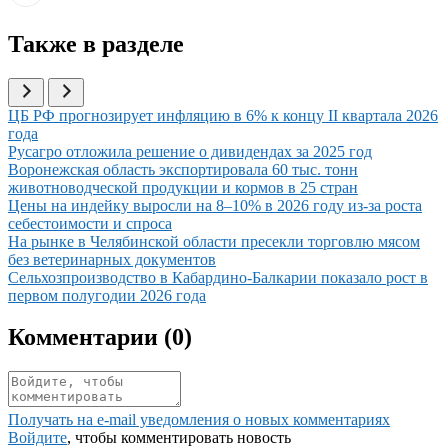
Также в разделе
Иллюстрация новости
ЦБ РФ прогнозирует инфляцию в 6% к концу II квартала 2026
года
Иллюстрация новости
Русагро отложила решение о дивидендах за 2025 год
Иллюстрация новости
Воронежская область экспортировала 60 тыс. тонн
животноводческой продукции и кормов в 25 стран
Иллюстрация новости
Цены на индейку выросли на 8–10% в 2026 году из-за роста
себестоимости и спроса
Иллюстрация новости
На рынке в Челябинской области пресекли торговлю мясом
без ветеринарных документов
Иллюстрация новости
Сельхозпроизводство в Кабардино-Балкарии показало рост в
первом полугодии 2026 года
Комментарии (
0
)
Получать на e‑mail уведомления о новых комментариях
Войдите
, чтобы комментировать новость