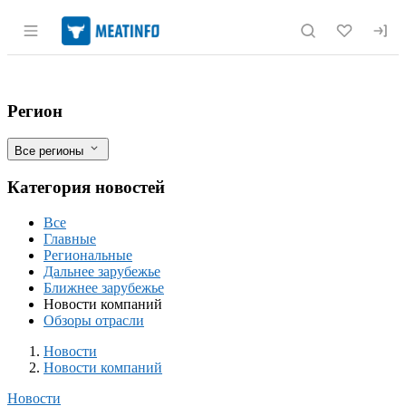
Раздел навигации по сайту meatinfo.r
Группа «Лето» инвестирует 6 млрд руб
Фильтры
Регион
Все регионы
Категория новостей
Все
Главные
Региональные
Дальнее зарубежье
Ближнее зарубежье
Новости компаний
Обзоры отрасли
Новости
Разделы
Новости
Новости компаний
Новости