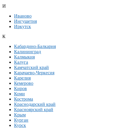
И
Иваново
Ингушетия
Иркутск
К
Кабардино-Балкария
Калининград
Калмыкия
Калуга
Камчатский край
Карачаево-Черкесия
Карелия
Кемерово
Киров
Коми
Кострома
Краснодарский край
Красноярский край
Крым
Курган
Курск