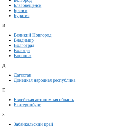
Белгород
Благовещенск
Брянск
Бурятия
В
Великий Новгород
Владимир
Волгоград
Вологда
Воронеж
Д
Дагестан
Донецкая народная республика
Е
Еврейская автономная область
Екатеринбург
З
Забайкальский край