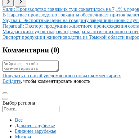
Иллюстрация новости
Чили: Производство говяжьих туш сократилось на 7,1% в годов
Иллюстрация новости
В Парагвае производство говядины обеспечивает приток вал
Иллюстрация новости
Уругвай: Экспортные цены на говядину завершили июль с луч
Иллюстрация новости
Парагвай: Экспорт продукции животного происхождения соста
Иллюстрация новости
Магаданский суд оштрафовал фермера за антисанитарию на пе
Иллюстрация новости
Экспорт продукции животноводства из Томской области вырос 
Комментарии (
0
)
Получать на e‑mail уведомления о новых комментариях
Войдите
, чтобы комментировать новость
Выбор региона
Поиск региона
Все
Дальнее зарубежье
Ближнее зарубежье
Москва