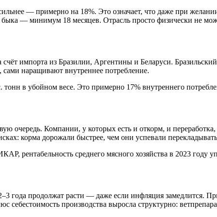
сильнее — примерно на 18%. Это означает, что даже при желани
 быка — минимум 18 месяцев. Отрасль просто физически не може
а счёт импорта из Бразилии, Аргентины и Беларуси. Бразильский
ь, сами наращивают внутреннее потребление.
. тонн в убойном весе. Это примерно 17% внутреннего потребле
 очередь. Компании, у которых есть и откорм, и переработка, 
исках: корма дорожали быстрее, чем они успевали перекладывать
АР, рентабельность среднего мясного хозяйства в 2023 году уп
2–3 года продолжат расти — даже если инфляция замедлится. П
юс себестоимость производства выросла структурно: ветпрепара