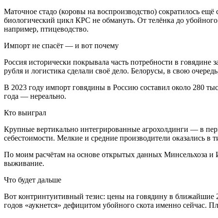
Маточное стадо (коровы на воспроизводство) сократилось ещё 
биологический цикл КРС не обмануть. От телёнка до убойного
например, птицеводство.
Импорт не спасёт — и вот почему
Россия исторически покрывала часть потребности в говядине з
рубля и логистика сделали своё дело. Белорусы, в свою очеред
В 2023 году импорт говядины в Россию составил около 280 тыс
года — нереально.
Кто выиграл
Крупные вертикально интегрированные агрохолдинги — в первую
себестоимости. Мелкие и средние производители оказались в т
По моим расчётам на основе открытых данных Минсельхоза и ИК
выживание.
Что будет дальше
Вот контринтуитивный тезис: цены на говядину в ближайшие 
годов «аукнется» дефицитом убойного скота именно сейчас. Пл