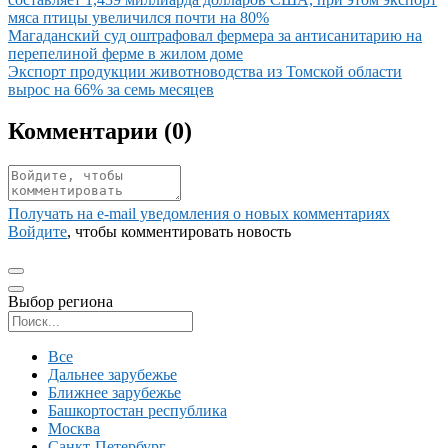
мяса птицы увеличился почти на 80%
Иллюстрация новости
Магаданский суд оштрафовал фермера за антисанитарию на
перепелиной ферме в жилом доме
Иллюстрация новости
Экспорт продукции животноводства из Томской области
вырос на 66% за семь месяцев
Комментарии (
0
)
Получать на e‑mail уведомления о новых комментариях
Войдите
, чтобы комментировать новость
Выбор региона
Поиск региона
Все
Дальнее зарубежье
Ближнее зарубежье
Башкортостан республика
Москва
Санкт-Петербург