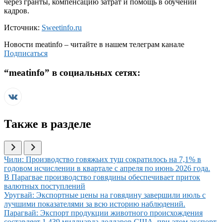
через гранты, компенсацию затрат и помощь в обучении
кадров.
Источник:
Sweetinfo.ru
Новости
meatinfo
– читайте в нашем телеграм канале
Подписаться
“
meatinfo
” в социальных сетях:
Также в разделе
Иллюстрация новости
Чили: Производство говяжьих туш сократилось на 7,1% в
годовом исчислении в квартале с апреля по июнь 2026 года.
Иллюстрация новости
В Парагвае производство говядины обеспечивает приток
валютных поступлений
Иллюстрация новости
Уругвай: Экспортные цены на говядину завершили июль с
лучшими показателями за всю историю наблюдений.
Иллюстрация новости
Парагвай: Экспорт продукции животного происхождения
составляет 1,439 миллиарда долларов США, при этом экспорт