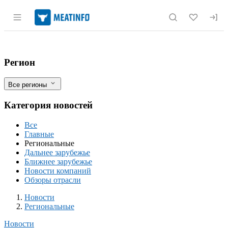
Раздел навигации по сайту meatinfo.r
Господдержка агропереработчиков в Ку
Фильтры
Регион
Все регионы
Категория новостей
Все
Главные
Региональные
Дальнее зарубежье
Ближнее зарубежье
Новости компаний
Обзоры отрасли
Новости
Разделы
Новости
Региональные
Новости