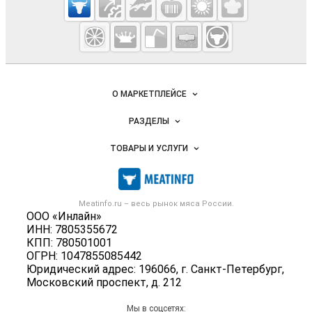
Meatinfo.ru —
мясо и
мясопродукты
Важные разделы и контакты
Навигация по сайту
О МАРКЕТПЛЕЙСЕ
Новости Meatinfo.ru
РАЗДЕЛЫ
Услуги и цены
Объявления
ТОВАРЫ И УСЛУГИ
Размещение рекламы
Каталог компаний
Мясо, мясопродукты
Публичная оферта
Новости рынка
Скот в живом весе
Контактная информация
Форум
Meatinfo.ru – весь
рынок мяса
России.
Колбасы, сосиски, деликатесы
Политика обработки персональных данных
ООО «Инлайн»
Энциклопедия
Мясные полуфабрикаты
ИНН: 7805355672
Для СМИ
Бренды
КПП: 780501001
Мясные консервы
ОГРН: 1047855085442
Мониторинг
Мясные снеки
Юридический адрес: 196066, г. Санкт-Петербург,
Вакансии
Московский проспект, д. 212
Яйца
Блог
Добавить объявление
Мы в соцсетях: