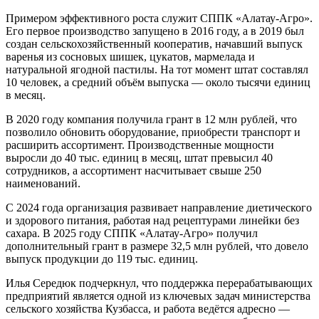
Примером эффективного роста служит СППК «Алатау-Агро».
Его первое производство запущено в 2016 году, а в 2019 был
создан сельскохозяйственный кооператив, начавший выпуск
варенья из сосновых шишек, цукатов, мармелада и
натуральной ягодной пастилы. На тот момент штат составлял
10 человек, а средний объём выпуска — около тысячи единиц
в месяц.
В 2020 году компания получила грант в 12 млн рублей, что
позволило обновить оборудование, приобрести транспорт и
расширить ассортимент. Производственные мощности
выросли до 40 тыс. единиц в месяц, штат превысил 40
сотрудников, а ассортимент насчитывает свыше 250
наименований.
С 2024 года организация развивает направление диетического
и здорового питания, работая над рецептурами линейки без
сахара. В 2025 году СППК «Алатау-Агро» получил
дополнительный грант в размере 32,5 млн рублей, что довело
выпуск продукции до 119 тыс. единиц.
Илья Середюк подчеркнул, что поддержка перерабатывающих
предприятий является одной из ключевых задач министерства
сельского хозяйства Кузбасса, и работа ведётся адресно —