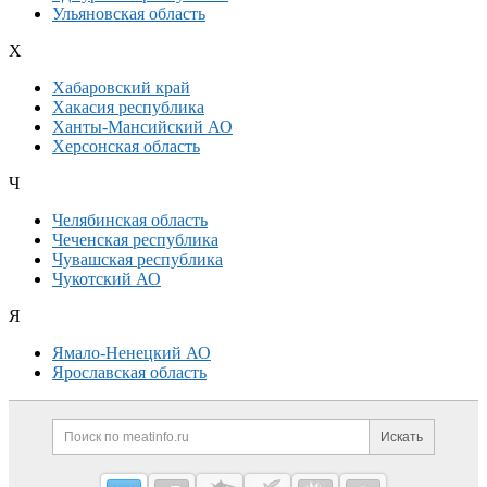
Ульяновская область
Х
Хабаровский край
Хакасия республика
Ханты-Мансийский АО
Херсонская область
Ч
Челябинская область
Чеченская республика
Чувашская республика
Чукотский АО
Я
Ямало-Ненецкий АО
Ярославская область
Дополнительная информация
Поиск по сайту и ссылк
Искать
Cсылки на полезные проекты