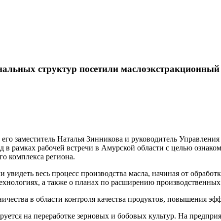
льных структур посетили маслоэкстракционный 
его заместитель Наталья Зинникова и руководитель Управления
 в рамках рабочей встречи в Амурской области с целью ознако
о комплекса региона.
 увидеть весь процесс производства масла, начиная от обработ
ехнологиях, а также о планах по расширению производственны
ичества в области контроля качества продуктов, повышения эф
ется на переработке зерновых и бобовых культур. На предприя