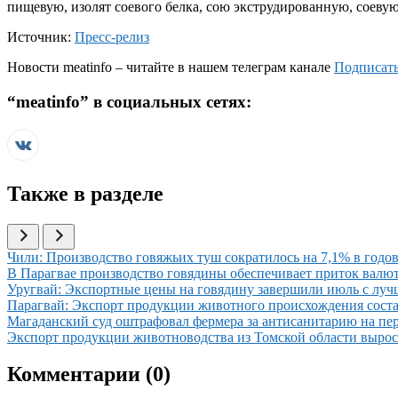
пищевую, изолят соевого белка, сою экструдированную, соевую 
Источник:
Пресс-релиз
Новости
meatinfo
– читайте в нашем телеграм канале
Подписать
“
meatinfo
” в социальных сетях:
Также в разделе
Иллюстрация новости
Чили: Производство говяжьих туш сократилось на 7,1% в годов
Иллюстрация новости
В Парагвае производство говядины обеспечивает приток вал
Иллюстрация новости
Уругвай: Экспортные цены на говядину завершили июль с луч
Иллюстрация новости
Парагвай: Экспорт продукции животного происхождения соста
Иллюстрация новости
Магаданский суд оштрафовал фермера за антисанитарию на пе
Иллюстрация новости
Экспорт продукции животноводства из Томской области вырос 
Комментарии (
0
)