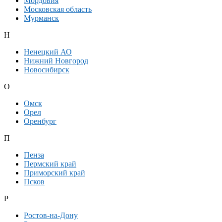
Мордовия
Московская область
Мурманск
Н
Ненецкий АО
Нижний Новгород
Новосибирск
О
Омск
Орел
Оренбург
П
Пенза
Пермский край
Приморский край
Псков
Р
Ростов-на-Дону