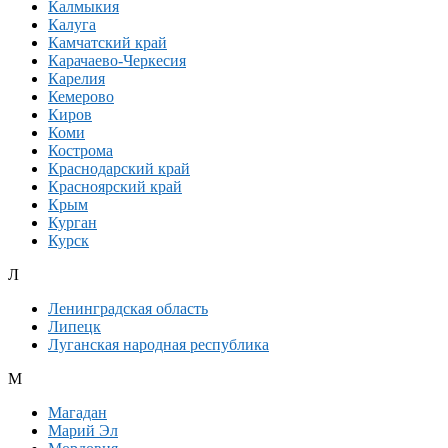
Калмыкия
Калуга
Камчатский край
Карачаево-Черкесия
Карелия
Кемерово
Киров
Коми
Кострома
Краснодарский край
Красноярский край
Крым
Курган
Курск
Л
Ленинградская область
Липецк
Луганская народная республика
М
Магадан
Марий Эл