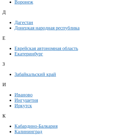
Воронеж
Д
Дагестан
Донецкая народная республика
Е
Еврейская автономная область
Екатеринбург
З
Забайкальский край
И
Иваново
Ингушетия
Иркутск
К
Кабардино-Балкария
Калининград