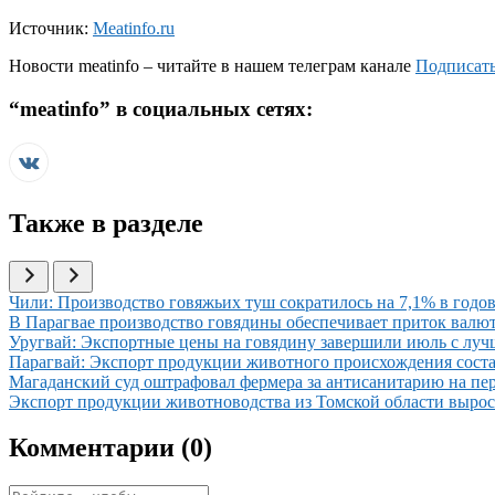
Источник:
Meatinfo.ru
Новости
meatinfo
– читайте в нашем телеграм канале
Подписать
“
meatinfo
” в социальных сетях:
Также в разделе
Иллюстрация новости
Чили: Производство говяжьих туш сократилось на 7,1% в годов
Иллюстрация новости
В Парагвае производство говядины обеспечивает приток вал
Иллюстрация новости
Уругвай: Экспортные цены на говядину завершили июль с луч
Иллюстрация новости
Парагвай: Экспорт продукции животного происхождения соста
Иллюстрация новости
Магаданский суд оштрафовал фермера за антисанитарию на пе
Иллюстрация новости
Экспорт продукции животноводства из Томской области вырос 
Комментарии (
0
)