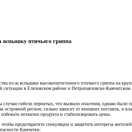
на вспышку птичьего гриппа
ства из-за вспышки высокопатогенного птичьего гриппа на кру
ситуации в Елизовском районе и Петропавловске-Камчатском. Т
 случаи гибели пернатых, что вызвало опасения, однако были 
ак островной регион, сильно зависит от внешних поставок, и в
т избежать нехватки продукта и стабилизировать цены.
, чтобы предотвратить спекуляции и защитить интересы жителей.
опасности Камчатки.