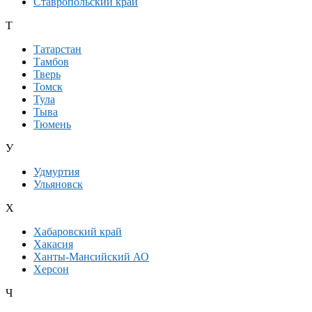
Ставропольский край
Т
Татарстан
Тамбов
Тверь
Томск
Тула
Тыва
Тюмень
У
Удмуртия
Ульяновск
Х
Хабаровский край
Хакасия
Ханты-Мансийский АО
Херсон
Ч