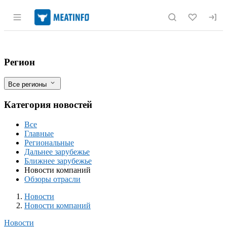
Раздел навигации по сайту meatinfo.r
Bunge Loders Croklaan начал выпускать
Фильтры
Регион
Все регионы
Категория новостей
Все
Главные
Региональные
Дальнее зарубежье
Ближнее зарубежье
Новости компаний
Обзоры отрасли
Новости
Разделы
Новости
Новости компаний
Новости