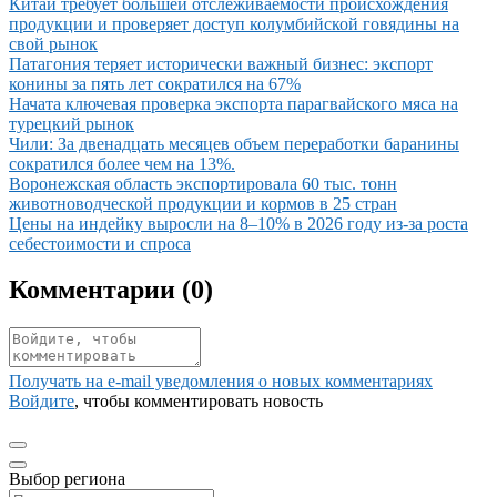
Иллюстрация новости
Китай требует большей отслеживаемости происхождения
продукции и проверяет доступ колумбийской говядины на
свой рынок
Иллюстрация новости
Патагония теряет исторически важный бизнес: экспорт
конины за пять лет сократился на 67%
Иллюстрация новости
Начата ключевая проверка экспорта парагвайского мяса на
турецкий рынок
Иллюстрация новости
Чили: За двенадцать месяцев объем переработки баранины
сократился более чем на 13%.
Иллюстрация новости
Воронежская область экспортировала 60 тыс. тонн
животноводческой продукции и кормов в 25 стран
Иллюстрация новости
Цены на индейку выросли на 8–10% в 2026 году из-за роста
себестоимости и спроса
Комментарии (
0
)
Получать на e‑mail уведомления о новых комментариях
Войдите
, чтобы комментировать новость
Выбор региона