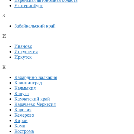
Еврейская автономная область
Екатеринбург
З
Забайкальский край
И
Иваново
Ингушетия
Иркутск
К
Кабардино-Балкария
Калининград
Калмыкия
Калуга
Камчатский край
Карачаево-Черкесия
Карелия
Кемерово
Киров
Коми
Кострома