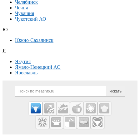
Челябинск
Чечня
Чувашия
Чукотский АО
Ю
Южно-Сахалинск
Я
Якутия
Ямало-Ненецкий АО
Ярославль
Дополнительная информация
Поиск по сайту и ссылк
Искать
Cсылки на полезные проекты
Meatinfo.ru —
мясо и
мясопродукты