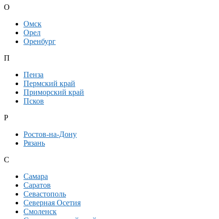
О
Омск
Орел
Оренбург
П
Пенза
Пермский край
Приморский край
Псков
Р
Ростов-на-Дону
Рязань
С
Самара
Саратов
Севастополь
Северная Осетия
Смоленск