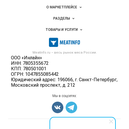
Важные разделы и контакты
Навигация по сайту
О МАРКЕТПЛЕЙСЕ
Новости Meatinfo.ru
РАЗДЕЛЫ
Услуги и цены
Объявления
ТОВАРЫ И УСЛУГИ
Размещение рекламы
Каталог компаний
Мясо, мясопродукты
Публичная оферта
Новости рынка
Скот в живом весе
Контактная информация
Форум
Meatinfo.ru – весь
рынок мяса
России.
Колбасы, сосиски, деликатесы
Политика обработки персональных данных
ООО «Инлайн»
Энциклопедия
Мясные полуфабрикаты
ИНН: 7805355672
Для СМИ
Бренды
КПП: 780501001
Мясные консервы
ОГРН: 1047855085442
Мониторинг
Мясные снеки
Юридический адрес: 196066, г. Санкт-Петербург,
Вакансии
Московский проспект, д. 212
Яйца
Блог
Добавить объявление
Мы в соцсетях:
Карта объявлений
Счетчики, авторское право, логотипы