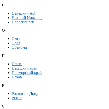
Н
Ненецкий АО
Нижний Новгород
Новосибирск
О
Омск
Орел
Оренбург
П
Пенза
Пермский край
Приморский край
Псков
Р
Ростов-на-Дону
Рязань
С