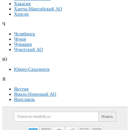
Хакасия
Ханты-Мансийский АО
Херсон
Ч
Челябинск
Чечня
Чувашия
Чукотский АО
Ю
Южно-Сахалинск
Я
Якутия
Ямало-Ненецкий АО
Ярославль
Дополнительная информация
Поиск по сайту и ссылк
Искать
Cсылки на полезные проекты