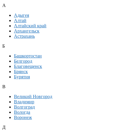
А
Адыгея
Алтай
Алтайский край
Архангельск
Астрахань
Б
Башкортостан
Белгород
Благовещенск
Брянск
Бурятия
В
Великий Новгород
Владимир
Волгоград
Вологда
Воронеж
Д