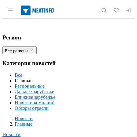
Раздел навигации по сайту meatinfo.r
Бразилия рассчитывает на увеличение 
Фильтры
Регион
Все регионы
Категория новостей
Все
Главные
Региональные
Дальнее зарубежье
Ближнее зарубежье
Новости компаний
Обзоры отрасли
Новости
Разделы
Новости
Главные
Новости