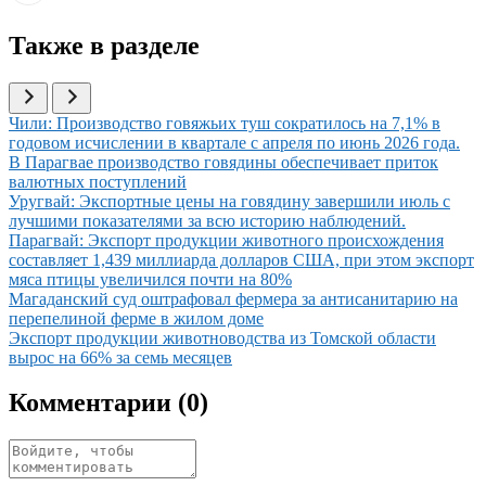
Также в разделе
Иллюстрация новости
Чили: Производство говяжьих туш сократилось на 7,1% в
годовом исчислении в квартале с апреля по июнь 2026 года.
Иллюстрация новости
В Парагвае производство говядины обеспечивает приток
валютных поступлений
Иллюстрация новости
Уругвай: Экспортные цены на говядину завершили июль с
лучшими показателями за всю историю наблюдений.
Иллюстрация новости
Парагвай: Экспорт продукции животного происхождения
составляет 1,439 миллиарда долларов США, при этом экспорт
мяса птицы увеличился почти на 80%
Иллюстрация новости
Магаданский суд оштрафовал фермера за антисанитарию на
перепелиной ферме в жилом доме
Иллюстрация новости
Экспорт продукции животноводства из Томской области
вырос на 66% за семь месяцев
Комментарии (
0
)