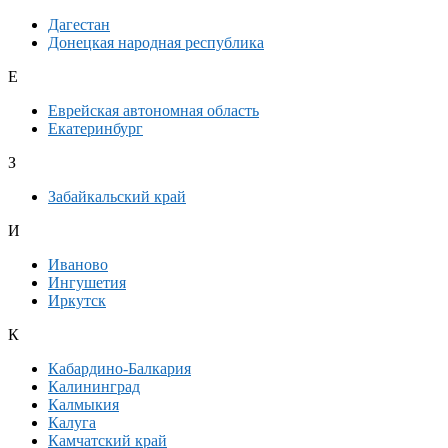
Дагестан
Донецкая народная республика
Е
Еврейская автономная область
Екатеринбург
З
Забайкальский край
И
Иваново
Ингушетия
Иркутск
К
Кабардино-Балкария
Калининград
Калмыкия
Калуга
Камчатский край