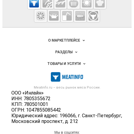
Meatinfo.ru —
мясо и
мясопродукты
Важные разделы и контакты
Навигация по сайту
О МАРКЕТПЛЕЙСЕ
Новости Meatinfo.ru
РАЗДЕЛЫ
Услуги и цены
Объявления
ТОВАРЫ И УСЛУГИ
Размещение рекламы
Каталог компаний
Мясо, мясопродукты
Публичная оферта
Новости рынка
Скот в живом весе
Контактная информация
Форум
Meatinfo.ru – весь
рынок мяса
России.
Колбасы, сосиски, деликатесы
Политика обработки персональных данных
ООО «Инлайн»
Энциклопедия
Мясные полуфабрикаты
ИНН: 7805355672
Для СМИ
Бренды
КПП: 780501001
Мясные консервы
ОГРН: 1047855085442
Мониторинг
Мясные снеки
Юридический адрес: 196066, г. Санкт-Петербург,
Вакансии
Московский проспект, д. 212
Яйца
Блог
Добавить объявление
Мы в соцсетях: