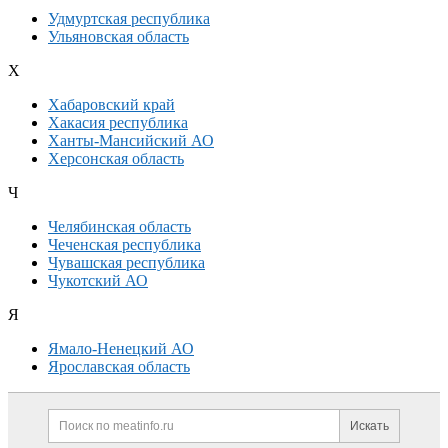
Удмуртская республика
Ульяновская область
Х
Хабаровский край
Хакасия республика
Ханты-Мансийский АО
Херсонская область
Ч
Челябинская область
Чеченская республика
Чувашская республика
Чукотский АО
Я
Ямало-Ненецкий АО
Ярославская область
Дополнительная информация
Поиск по сайту и ссылк
Искать