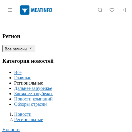
Раздел навигации по сайту meatinfo.r
Астраханская область экспортировала 
Фильтры
Регион
Все регионы
Категория новостей
Все
Главные
Региональные
Дальнее зарубежье
Ближнее зарубежье
Новости компаний
Обзоры отрасли
Новости
Разделы
Новости
Региональные
Новости