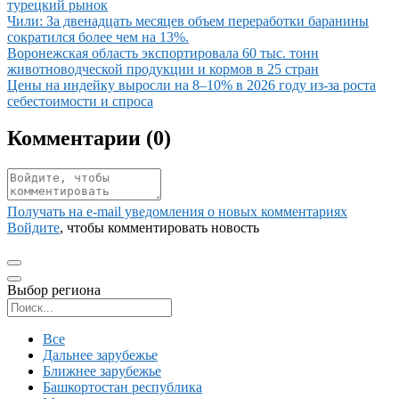
турецкий рынок
Иллюстрация новости
Чили: За двенадцать месяцев объем переработки баранины
сократился более чем на 13%.
Иллюстрация новости
Воронежская область экспортировала 60 тыс. тонн
животноводческой продукции и кормов в 25 стран
Иллюстрация новости
Цены на индейку выросли на 8–10% в 2026 году из-за роста
себестоимости и спроса
Комментарии (
0
)
Получать на e‑mail уведомления о новых комментариях
Войдите
, чтобы комментировать новость
Выбор региона
Поиск региона
Все
Дальнее зарубежье
Ближнее зарубежье
Башкортостан республика