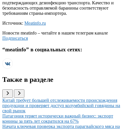
подтверждающих дезинфекцию транспорта. Качество и
безопасность отправляемой баранины соответствуют
требованиям страны-импортера.
Источник:
Meatinfo.ru
Новости
meatinfo
– читайте в нашем телеграм канале
Подписаться
“
meatinfo
” в социальных сетях:
Также в разделе
Иллюстрация новости
Китай требует большей отслеживаемости происхождения
продукции и проверяет доступ колумбийской говядины на
свой рынок
Иллюстрация новости
Патагония теряет исторически важный бизнес: экспорт
конины за пять лет сократился на 67%
Иллюстрация новости
Начата ключевая проверка экспорта парагвайского мяса на