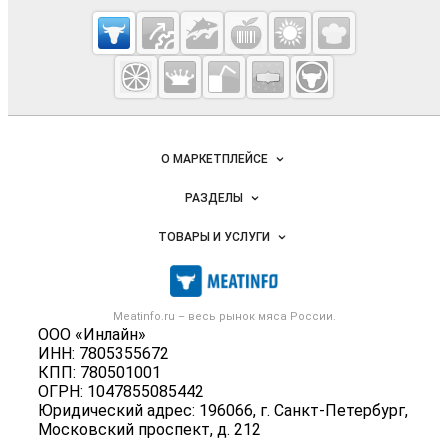
Cсылки на полезные проекты
Meatinfo.ru —
мясо и
мясопродукты
Важные разделы и контакты
Навигация по сайту
О МАРКЕТПЛЕЙСЕ
Новости Meatinfo.ru
РАЗДЕЛЫ
Услуги и цены
Объявления
ТОВАРЫ И УСЛУГИ
Размещение рекламы
Каталог компаний
Мясо, мясопродукты
Публичная оферта
Новости рынка
Скот в живом весе
Контактная информация
Форум
Meatinfo.ru – весь
рынок мяса
России.
Колбасы, сосиски, деликатесы
Политика обработки персональных данных
ООО «Инлайн»
Энциклопедия
Мясные полуфабрикаты
ИНН: 7805355672
Для СМИ
Бренды
КПП: 780501001
Мясные консервы
ОГРН: 1047855085442
Мониторинг
Мясные снеки
Юридический адрес: 196066, г. Санкт-Петербург,
Вакансии
Московский проспект, д. 212
Яйца
Блог