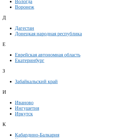
Вологда
Воронеж
Д
Дагестан
Донецкая народная республика
Е
Еврейская автономная область
Екатеринбург
З
Забайкальский край
И
Иваново
Ингушетия
Иркутск
К
Кабардино-Балкария