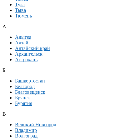
Тула
Тыва
Тюмень
А
Адыгея
Алтай
Алтайский край
Архангельск
Астрахань
Б
Башкортостан
Белгород
Благовещенск
Брянск
Бурятия
В
Великий Новгород
Владимир
Волгоград