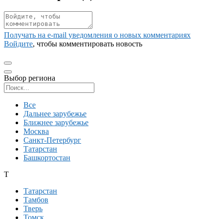
Получать на e‑mail уведомления о новых комментариях
Войдите
, чтобы комментировать новость
Выбор региона
Поиск региона
Все
Дальнее зарубежье
Ближнее зарубежье
Москва
Санкт-Петербург
Татарстан
Башкортостан
Т
Татарстан
Тамбов
Тверь
Томск