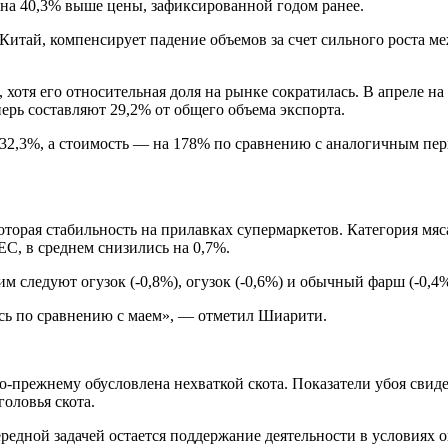
о на 40,3% выше цены, зафиксированной годом ранее.
в Китай, компенсирует падение объемов за счет сильного роста 
отя его относительная доля на рынке сократилась. В апреле на 
рь составляют 29,2% от общего объема экспорта.
32,3%, а стоимость — на 178% по сравнению с аналогичным пери
которая стабильность на прилавках супермаркетов. Категория мя
C, в среднем снизились на 0,7%.
м следуют огузок (-0,8%), огузок (-0,6%) и обычный фарш (-0,4%
сь по сравнению с маем», — отметил Шиарити.
-прежнему обусловлена ​​нехваткой скота. Показатели убоя свид
оловья скота.
дной задачей остается поддержание деятельности в условиях о