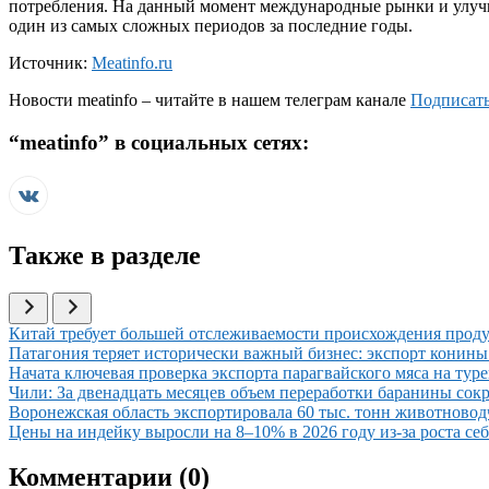
потребления. На данный момент международные рынки и улучш
один из самых сложных периодов за последние годы.
Источник:
Meatinfo.ru
Новости
meatinfo
– читайте в нашем телеграм канале
Подписать
“
meatinfo
” в социальных сетях:
Также в разделе
Иллюстрация новости
Китай требует большей отслеживаемости происхождения проду
Иллюстрация новости
Патагония теряет исторически важный бизнес: экспорт конины 
Иллюстрация новости
Начата ключевая проверка экспорта парагвайского мяса на тур
Иллюстрация новости
Чили: За двенадцать месяцев объем переработки баранины сокр
Иллюстрация новости
Воронежская область экспортировала 60 тыс. тонн животновод
Иллюстрация новости
Цены на индейку выросли на 8–10% в 2026 году из-за роста се
Комментарии (
0
)