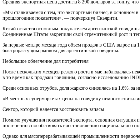
Средняя экспортная цена достигла 8 290 долларов за тонну, чт
«Мы сталкиваемся с тем, что экспортный бизнес, в основном 
прошлогодние показатели», — подчеркнул Скьярити.
Китай остается основным покупателем аргентинской говядины, х
Соединенные Штаты закрепили свой стремительный рост и тепе
За первые четыре месяца года объем продаж в США вырос на 1
быстрорастущим рынком для аргентинской говядины.
Небольшое облегчение для потребителя
После нескольких месяцев резкого роста в мае наблюдалась не
в то время как продажи говядины, согласно исследованию INDE
Среди основных отрубов, доля жаркого снизилась на 1,6%, за ни
«В местных супермаркетах цены на говядину немного снизили
Сектор, который надеется восстановить запасы
Помимо улучшения показателей экспорта, основная ситуация по
постепенно способствовать восстановлению национального пог
Однако для мясоперерабатывающей промышленности первоочере