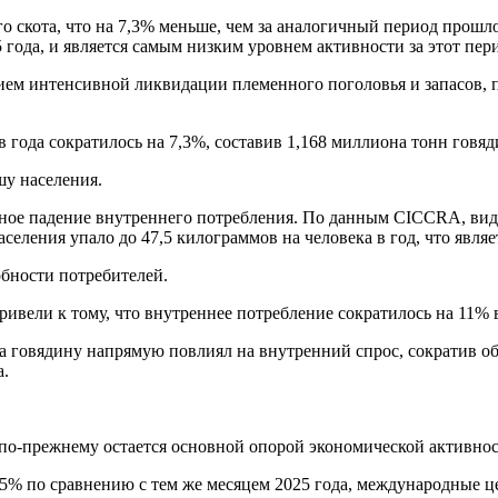
о скота, что на 7,3% меньше, чем за аналогичный период прошлог
 года, и является самым низким уровнем активности за этот пери
вием интенсивной ликвидации племенного поголовья и запасов, 
 года сократилось на 7,3%, составив 1,168 миллиона тонн говяд
шу населения.
ьное падение внутреннего потребления. По данным CICCRA, вид
аселения упало до 47,5 килограммов на человека в год, что явля
бности потребителей.
ивели к тому, что внутреннее потребление сократилось на 11% 
 на говядину напрямую повлиял на внутренний спрос, сократив 
а.
 по-прежнему остается основной опорой экономической активнос
2,5% по сравнению с тем же месяцем 2025 года, международные 