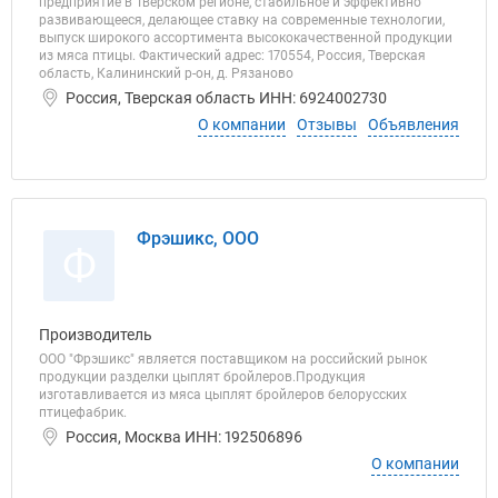
предприятие в Тверском регионе, стабильное и эффективно
развивающееся, делающее ставку на современные технологии,
выпуск широкого ассортимента высококачественной продукции
из мяса птицы. Фактический адрес: 170554, Россия, Тверская
область, Калининский р-он, д. Рязаново
Россия, Тверская область ИНН: 6924002730
О компании
Отзывы
Объявления
Фрэшикс, ООО
Ф
Производитель
ООО "Фрэшикс" является поставщиком на российский рынок
продукции разделки цыплят бройлеров.Продукция
изготавливается из мяса цыплят бройлеров белорусских
птицефабрик.
Россия, Москва ИНН: 192506896
О компании