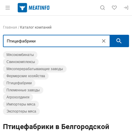
Раздел навигации по сайту meatinfo.ru
Навигация по компаниям
Главная
Каталог компаний
П
Мясокомбинаты
Свинокомплексы
Мясоперерабатывающие заводы
Фермерские хозяйства
Птицефабрики
Племенные заводы
Агрохолдинги
Импортеры мяса
Экспортеры мяса
Птицефабрики в Белгородской