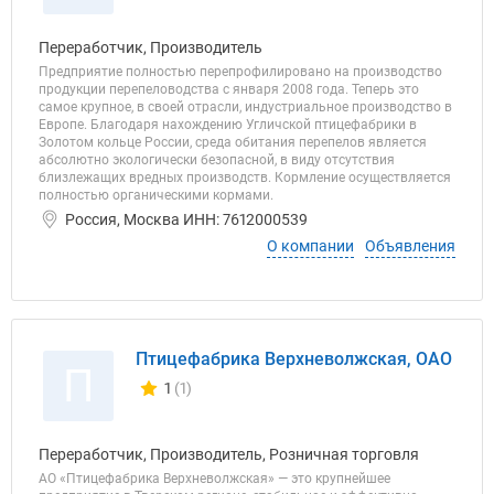
Переработчик, Производитель
Предприятие полностью перепрофилировано на производство
продукции перепеловодства с января 2008 года. Теперь это
самое крупное, в своей отрасли, индустриальное производство в
Европе. Благодаря нахождению Угличской птицефабрики в
Золотом кольце России, среда обитания перепелов является
абсолютно экологически безопасной, в виду отсутствия
близлежащих вредных производств. Кормление осуществляется
полностью органическими кормами.
Россия, Москва ИНН: 7612000539
О компании
Объявления
Птицефабрика Верхневолжская, ОАО
П
1
(1)
Количество отзывов у компании всего и сегодня
Переработчик, Производитель, Розничная торговля
АО «Птицефабрика Верхневолжская» — это крупнейшее