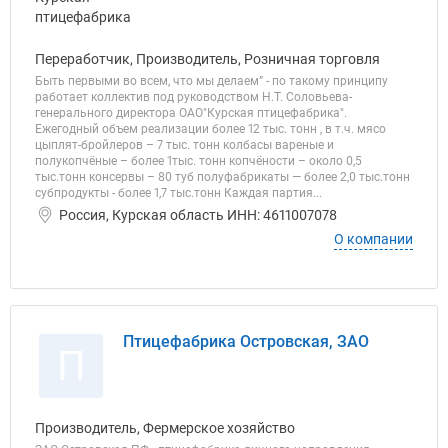
Переработчик, Производитель, Розничная торговля
Быть первыми во всем, что мы делаем” - по такому принципу
работает коллектив под руководством Н.Т. Соловьева-
генерального директора ОАО"Курская птицефабрика".
Ежегодный объем реализации более 12 тыс. тонн , в т.ч. мясо
цыплят-бройлеров – 7 тыс. тонн колбасы вареные и
полукопчёные – более 1тыс. тонн копчёности – около 0,5
тыс.тонн консервы – 80 туб полуфабрикаты — более 2,0 тыс.тонн
субпродукты - более 1,7 тыс.тонн Каждая партия...
Россия, Курская область ИНН: 4611007078
О компании
Птицефабрика Островская, ЗАО
П
Производитель, Фермерское хозяйство