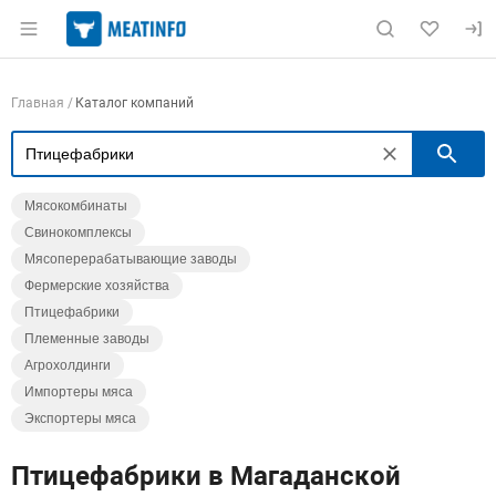
Раздел навигации по сайту meatinfo.ru
Навигация по компаниям
Главная
Каталог компаний
П
Мясокомбинаты
Свинокомплексы
Мясоперерабатывающие заводы
Фермерские хозяйства
Птицефабрики
Племенные заводы
Агрохолдинги
Импортеры мяса
Экспортеры мяса
Птицефабрики в Магаданской