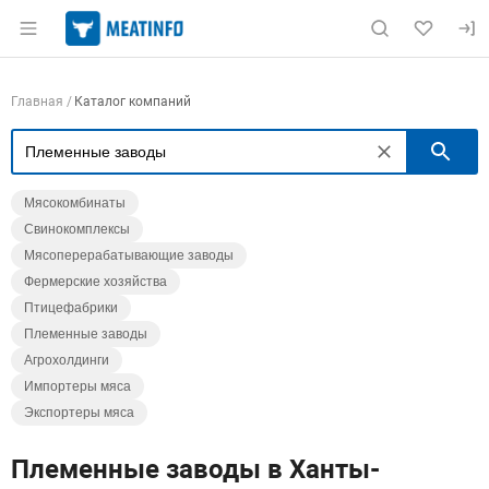
Раздел навигации по сайту meatinfo.ru
Навигация по компаниям
Главная
Каталог компаний
П
Мясокомбинаты
Свинокомплексы
Мясоперерабатывающие заводы
Фермерские хозяйства
Птицефабрики
Племенные заводы
Агрохолдинги
Импортеры мяса
Экспортеры мяса
Племенные заводы в Ханты-