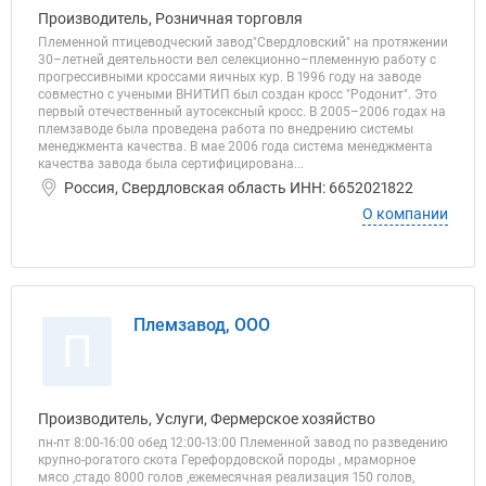
Производитель, Розничная торговля
Племенной птицеводческий завод"Свердловский" на протяжении
30–летней деятельности вел селекционно–племенную работу с
прогрессивными кроссами яичных кур. В 1996 году на заводе
совместно с учеными ВНИТИП был создан кросс "Родонит". Это
первый отечественный аутосексный кросс. В 2005–2006 годах на
племзаводе была проведена работа по внедрению системы
менеджмента качества. В мае 2006 года система менеджмента
качества завода была сертифицирована...
Россия, Свердловская область ИНН: 6652021822
О компании
Племзавод, ООО
П
Производитель, Услуги, Фермерское хозяйство
пн-пт 8:00-16:00 обед 12:00-13:00 Племенной завод по разведению
крупно-рогатого скота Герефордовской породы , мраморное
мясо ,стадо 8000 голов ,ежемесячная реализация 150 голов,