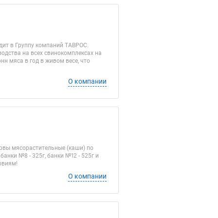
дит в Группу компаний ТАВРОС.
одства на всех свинокомплексах на
нн мяса в год в живом весе, что
О компании
рвы мясорастительные (каши) по
анки №8 - 325г, банки №12 - 525г и
овиям!
О компании