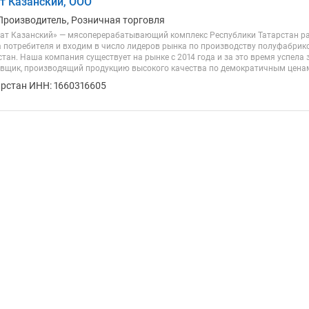
т Казанский, ООО
Производитель, Розничная торговля
т Казанский» — мясоперерабатывающий комплекс Республики Татарстан ра
 потребителя и входим в число лидеров рынка по производству полуфабрик
тан. Наша компания существует на рынке с 2014 года и за это время успела
вщик, производящий продукцию высокого качества по демократичным ценам.
арстан ИНН: 1660316605