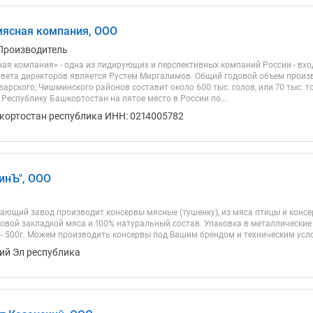
мясная компания, ООО
Производитель
ая компания» - одна из лидирующих и перспективных компаний России - вхо
вета директоров является Рустем Миргалимов. Общий годовой объем произв
арского, Чишминского районов составит около 600 тыс. голов, или 70 тыс. то
Республику Башкортостан на пятое место в России по...
кортостан республика ИНН: 0214005782
инЪ", ООО
ющий завод производит консервы мясные (тушенку), из мяса птицы и консе
овой закладкой мяса и 100% натуральный состав. Упаковка в металлические б
 - 500г. Можем производить консервы под Вашим брендом и техническим усл
ий Эл республика