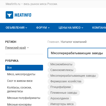
Раздел навигации по сайту meatinfo.ru
Meatinfo.ru – весь
рынок мяса
России.
Авторизация и меню пользователя
Навигация по разделам сайта meatinfo.ru
ОБЪЯВЛЕНИЯ
ФОРУМ
ЦЕНЫ НА МЯСО
КОМПАН
Объявления
Все темы
О мониторингах
О ката
Навигация по компа
РЕГИОН
Главная
Каталог компаний
Пермский край
Горячее предложение
Избранные
Актуальные мониторинги
Катало
Мои объявления
С моим участием
Цены на мясо
Моя ко
РУБРИКА
Мясокомбинаты
Заявки на покупку мяса
Цены на скот
Все
Свинокомплексы
Мясо, мясопродукты
Мясоперерабатывающие заводы
Инструкция по работе на доске
Обзор рынка
Скот в живом весе
Фермерские хозяйства
Отзывы
Птицефабрики
Колбасы, сосиски,
деликатесы
Племенные заводы
Мясные полуфабрикаты
Агрохолдинги
Импортеры мяса
Мясные консервы