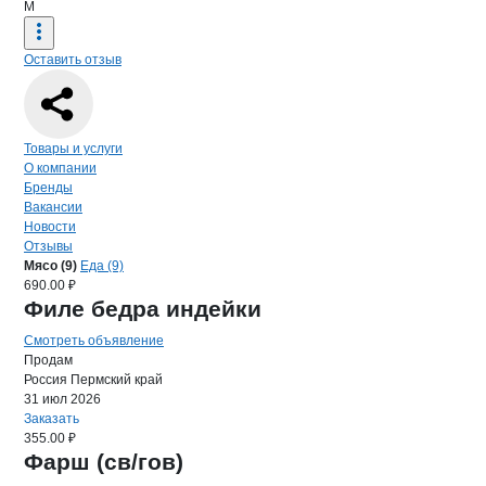
М
Оставить отзыв
Навигация по странице
компании
МЯ
Товары и услуги
О компании
Бренды
Вакансии
Новости
Отзывы
Продукция
МЯСОПЕРЕРАБАТЫВАЮ
Навигация по продуктам
компании
МЯСОП
Мясо (9)
Еда (9)
690.00 ₽
Филе бедра индейки
Смотреть объявление
Продам
Россия
Пермский край
31 июл 2026
Заказать
355.00 ₽
Фарш (св/гов)