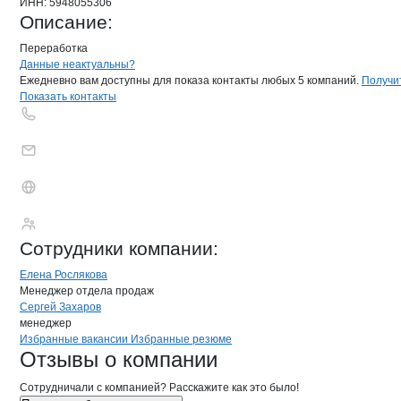
ИНН:
5948055306
Описание:
Переработка
Контакты
компании
МЯСОПЕРЕРАБ
+7(800)000-00-..
Данные неактуальны?
Ежедневно вам доступны для показа контакты любых 5 компаний.
Получи
Показать контакты
МЯСОПЕРЕРАБАТ
Сотрудники
компании
:
Елена Рослякова
Менеджер отдела продаж
Сергей Захаров
менеджер
Бренды
Вакансии в
компани
МЯСОПЕРЕРАБАТЫВАЮ
МЯСОПЕРЕРАБАТ
Избранные вакансии
Избранные резюме
Новости o
МЯСОПЕРЕРАБАТЫВАЮЩ
МЯСОПЕРЕРАБА
Отзывы
о компании
Сотрудничали с компанией? Расскажите как это было!