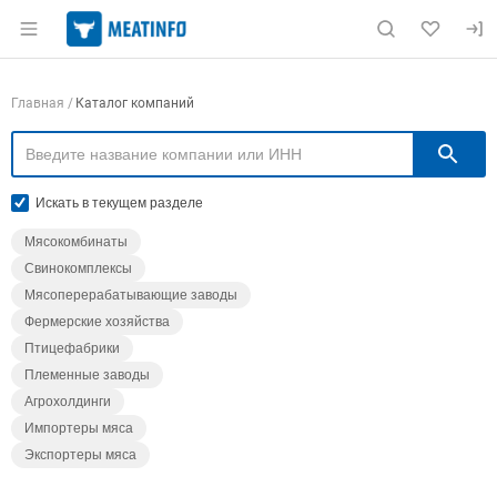
Раздел навигации по сайту meatinfo.ru
Навигация по компаниям
Главная
Каталог компаний
П
Искать в текущем разделе
Мясокомбинаты
Свинокомплексы
Мясоперерабатывающие заводы
Фермерские хозяйства
Птицефабрики
Племенные заводы
Агрохолдинги
Импортеры мяса
Экспортеры мяса