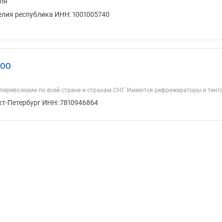
ля
елия республика ИНН: 1001005740
ООО
перевозками по всей стране и странам СНГ. Имеются рефрижераторы и те
кт-Петербург ИНН: 7810946864