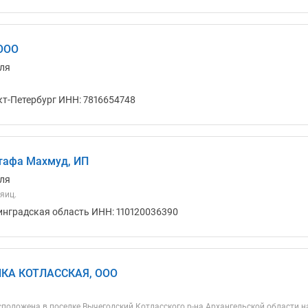
 ООО
ля
кт-Петербург ИНН: 7816654748
тафа Махмуд, ИП
ля
яиц.
инградская область ИНН: 110120036390
КА КОТЛАССКАЯ, ООО
положена в поселке Вычегодский Котласского р-на Архангельской области на