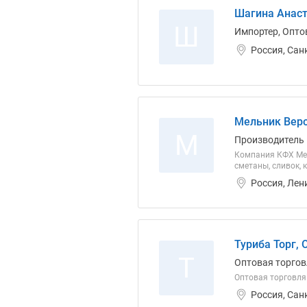
Шагина Анаст
Ш
Импортер, Оптов
Россия, Сан
Мельник Веро
М
Производитель
Компания КФХ Мел
сметаны, сливок, 
Россия, Лен
Туриба Торг,
Т
Оптовая торгов
Оптовая торговля
Россия, Сан