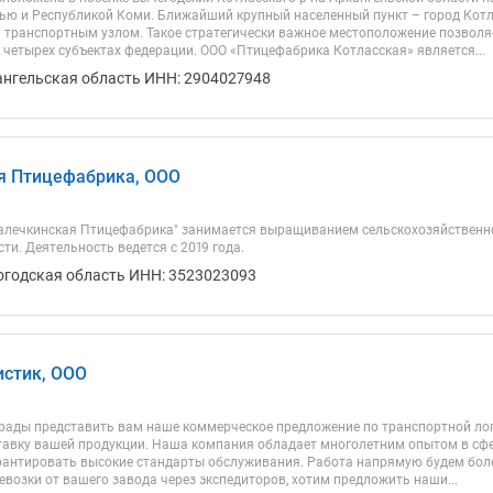
ью и Республикой Коми. Ближайший крупный населенный пункт – город Котлас
 транспортным узлом. Такое стратегически важное местоположение позволя
 четырех субъектах федерации. ООО «Птицефабрика Котласская» является...
ангельская область ИНН: 2904027948
я Птицефабрика, ООО
лечкинская Птицефабрика" занимается выращиванием сельскохозяйственно
ти. Деятельность ведется с 2019 года.
огодская область ИНН: 3523023093
стик, ООО
рады представить вам наше коммерческое предложение по транспортной лог
тавку вашей продукции. Наша компания обладает многолетним опытом в сфер
рантировать высокие стандарты обслуживания. Работа напрямую будем боле
возки от вашего завода через экспедиторов, хотим предложить наши...