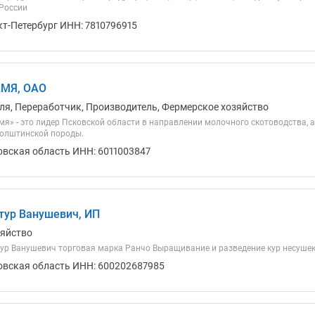
 России
кт-Петербург ИНН: 7810796915
МЯ, ОАО
ля, Переработчик, Производитель, Фермерское хозяйство
я» - это лидер Псковской области в направлении молочного скотоводства, а
олштинской породы.
овская область ИНН: 6011003847
тур Ванушевич, ИП
зяйство
ур Ванушевич торговая марка Ранчо Выращивание и разведение кур несушек 
овская область ИНН: 600202687985