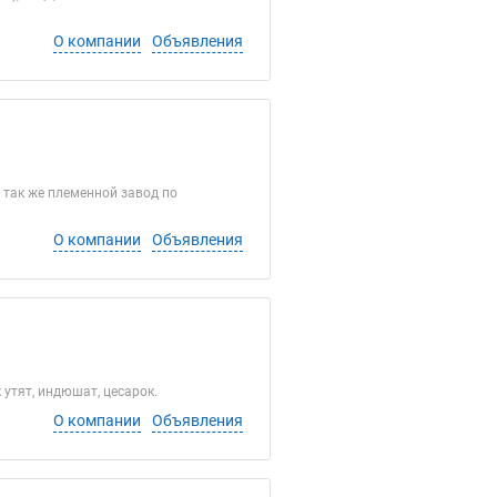
О компании
Объявления
 так же племенной завод по
О компании
Объявления
утят, индюшат, цесарок.
О компании
Объявления