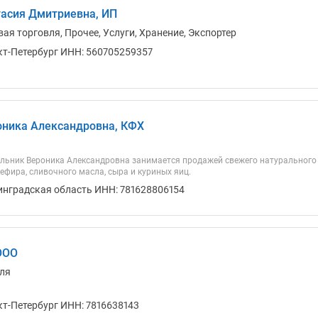
асия Дмитриевна, ИП
ая торговля, Прочее, Услуги, Хранение, Экспортер
кт-Петербург ИНН: 560705259357
ника Александровна, КФХ
ьник Вероника Александровна занимается продажей свежего натурального ко
кефира, сливочного масла, сыра и куриных яиц.
инградская область ИНН: 781628806154
 ООО
ля
кт-Петербург ИНН: 7816638143