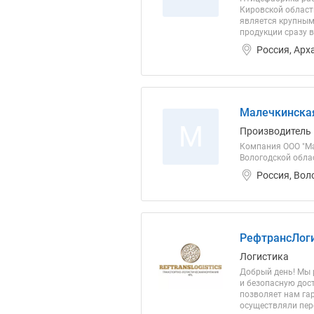
Кировской област
является крупным
продукции сразу в
Россия, Арх
Малечкинска
М
Производитель
Компания ООО "Ма
Вологодской облас
Россия, Вол
РефтрансЛоги
Логистика
Добрый день! Мы 
и безопасную дос
позволяет нам га
осуществляли пере