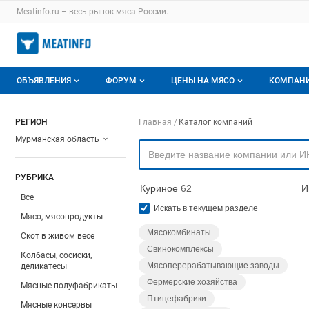
Раздел навигации по сайту meatinfo.ru
Meatinfo.ru – весь
рынок мяса
России.
Авторизация и меню пользователя
Навигация по разделам сайта meatinfo.ru
ОБЪЯВЛЕНИЯ
ФОРУМ
ЦЕНЫ НА МЯСО
КОМПАН
Объявления
Все темы
О мониторингах
О ката
Навигация по компа
РЕГИОН
Главная
Каталог компаний
Мурманская область
Горячее предложение
Избранные
Актуальные мониторинги
Катало
Мои объявления
С моим участием
Цены на мясо
Моя ко
РУБРИКА
Куриное
62
И
Заявки на покупку мяса
Цены на скот
Все
Искать в текущем разделе
Мясо, мясопродукты
Инструкция по работе на доске
Обзор рынка
Мясокомбинаты
Скот в живом весе
Свинокомплексы
Отзывы
Колбасы, сосиски,
Мясоперерабатывающие заводы
деликатесы
Фермерские хозяйства
Мясные полуфабрикаты
Птицефабрики
Мясные консервы