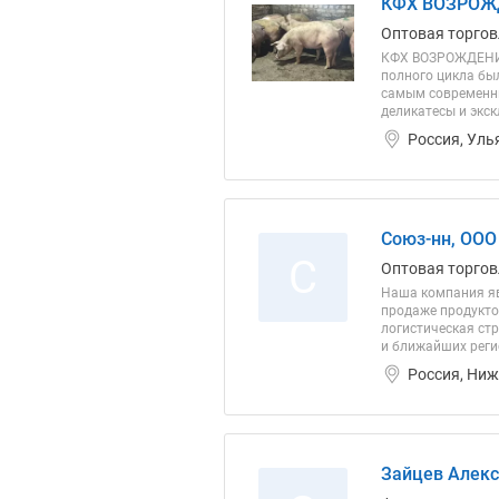
КФХ ВОЗРОЖ
Оптовая торгов
КФХ ВОЗРОЖДЕНИЕ
полного цикла бы
самым современны
деликатесы и экск
Россия, Уль
Союз-нн, ООО
С
Оптовая торгов
Наша компания яв
продаже продукто
логистическая стр
и ближайших регио
Россия, Ниж
Зайцев Алекс