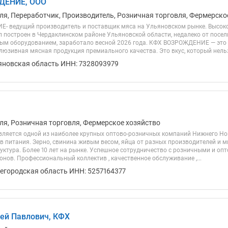
ДЕНИЕ, ООО
ля, Переработчик, Производитель, Розничная торговля, Фермерско
- ведущий производитель и поставщик мяса на Ульяновском рынке. Высок
л построен в Чердаклинском районе Ульяновской области, недалеко от посе
м оборудованием, заработало весной 2026 года. КФХ ВОЗРОЖДЕНИЕ — это 
люзивная мясная продукция премиального качества. Это вкус, который нельзя
яновская область ИНН: 7328093979
ля, Розничная торговля, Фермерское хозяйство
ляется одной из наиболее крупных оптово-розничных компаний Нижнего Но
в питания. Зерно, свинина живым весом, яйца от разных производителей и м
уктура. Более 10 лет на рынке. Успешное сотрудничество с розничными и оп
нов. Профессиональный коллектив , качественное обслуживание ,...
егородская область ИНН: 5257164377
ей Павлович, КФХ