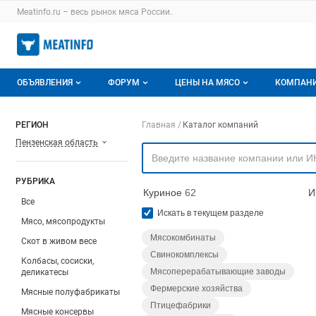
Раздел навигации по сайту meatinfo.ru
Meatinfo.ru – весь
рынок мяса
России.
Авторизация и меню пользователя
Навигация по разделам сайта meatinfo.ru
ОБЪЯВЛЕНИЯ
ФОРУМ
ЦЕНЫ НА МЯСО
КОМПАН
Объявления
Все темы
О мониторингах
О ката
Навигация по компа
РЕГИОН
Главная
Каталог компаний
Пензенская область
Горячее предложение
Избранные
Актуальные мониторинги
Катало
Мои объявления
С моим участием
Цены на мясо
Моя ко
РУБРИКА
Куриное
62
И
Заявки на покупку мяса
Цены на скот
Все
Искать в текущем разделе
Мясо, мясопродукты
Инструкция по работе на доске
Обзор рынка
Мясокомбинаты
Скот в живом весе
Свинокомплексы
Отзывы
Колбасы, сосиски,
Мясоперерабатывающие заводы
деликатесы
Фермерские хозяйства
Мясные полуфабрикаты
Птицефабрики
Мясные консервы