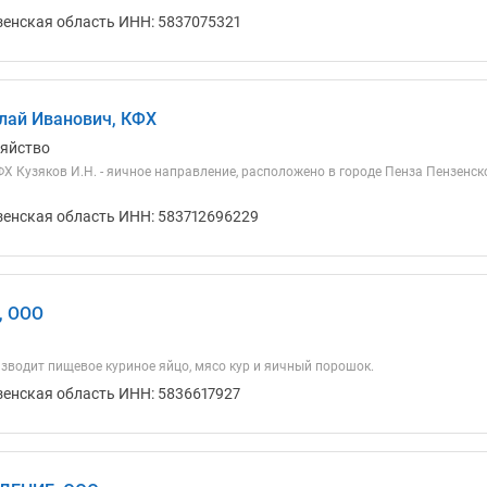
зенская область ИНН: 5837075321
лай Иванович, КФХ
зяйство
 Кузяков И.Н. - яичное направление, расположено в городе Пенза Пензенско
зенская область ИНН: 583712696229
, ООО
зводит пищевое куриное яйцо, мясо кур и яичный порошок.
зенская область ИНН: 5836617927