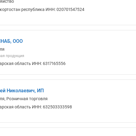
зяйство
кортостан республика ИНН: 020701547524
НАБ, ООО
ля
ная продукция
арская область ИНН: 6317165556
ей Николаевич, ИП
ля, Розничная торговля
арская область ИНН: 632503333598