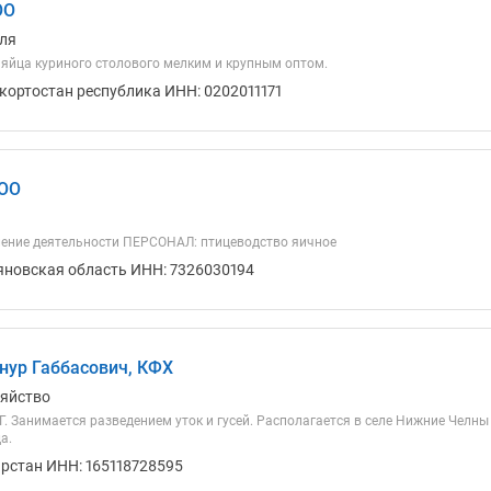
ОО
ля
яйца куриного столового мелким и крупным оптом.
кортостан республика ИНН: 0202011171
ОО
ение деятельности ПЕРСОНАЛ: птицеводство яичное
яновская область ИНН: 7326030194
нур Габбасович, КФХ
зяйство
. Занимается разведением уток и гусей. Располагается в селе Нижние Челны
а.
арстан ИНН: 165118728595