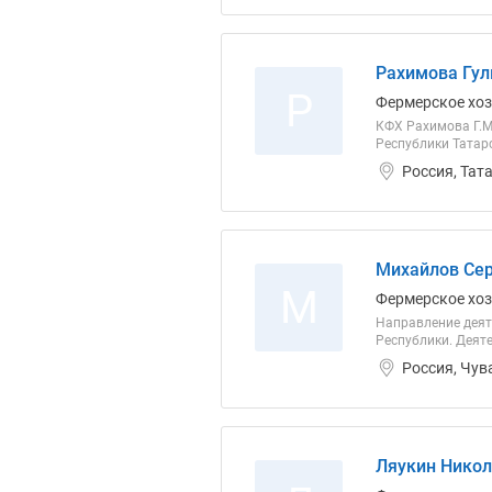
Рахимова Гул
Р
Фермерское хо
КФХ Рахимова Г.М
Республики Татарс
Россия, Тат
Михайлов Сер
М
Фермерское хо
Направление деят
Республики. Деяте
Россия, Чув
Ляукин Никол