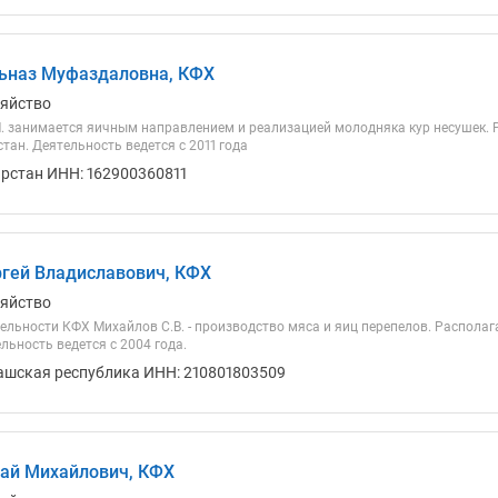
ьназ Муфаздаловна, КФХ
зяйство
. занимается яичным направлением и реализацией молодняка кур несушек. 
тан. Деятельность ведется с 2011 года
арстан ИНН: 162900360811
гей Владиславович, КФХ
зяйство
ельности КФХ Михайлов С.В. - производство мяса и яиц перепелов. Располаг
льность ведется с 2004 года.
ашская республика ИНН: 210801803509
ай Михайлович, КФХ