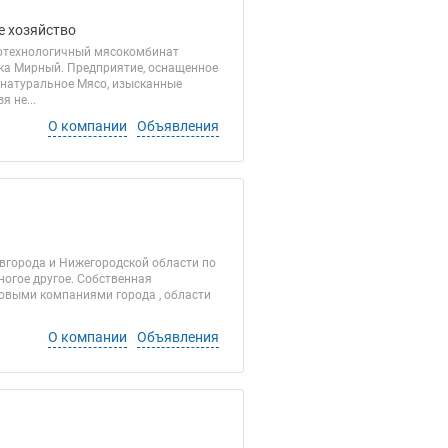
е хозяйство
отехнологичный мясокомбинат
лка Мирный. Предприятие, оснащенное
натуральное Мясо, изысканные
 не...
О компании
Объявления
вгорода и Нижегородской области по
ногое другое. Собственная
товыми компаниями города , области
О компании
Объявления