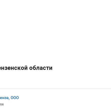
ензенской области
енза, ООО
ля