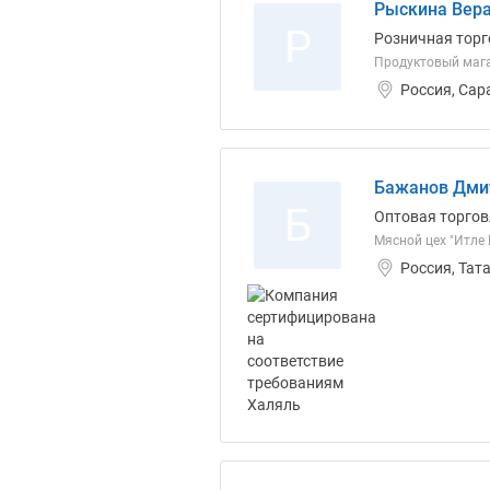
Рыскина Вера
Р
Розничная торг
Продуктовый мага
Россия, Сар
Бажанов Дми
Б
Оптовая торгов
Мясной цех "Итле 
Россия, Тат