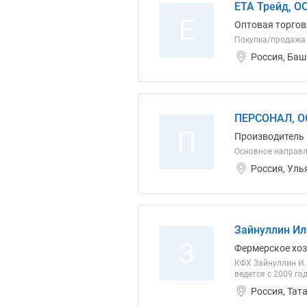
ЕТА Трейд, О
Е
Оптовая торгов
Покупка/продажа 
Россия, Баш
ПЕРСОНАЛ, О
П
Производитель
Основное направл
Россия, Уль
Зайнуллин Ил
З
Фермерское хо
КФХ Зайнуллин И.Г
ведется с 2009 год
Россия, Тат