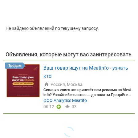
Цена, ₽
Не найдено объявлений по текущему запросу.
Сбросить
Показать
Объявления, которые могут вас заинтересовать
Продам
Ваш товар ищут на Meatinfo - узнать
кто
Россия, Москва
Сколько клиентов принесёт вам реклама на Meat
info? Узнайте бесплатно — до оплаты
Продаёте м
ясо, мясопродукты или скот оптом? Прежде чем
ООО Analytics Meatifo
вкладывать в рекламу — узнайте, сколько она р
06:12
33
еально вам принесёт.
Знакомая ситуация: ►Мал
о постоянных клиентов и входящих заявок; ►Хо
лодные звонки и работа менеджеров дают слабу
ю отдачу; ►Объявления в бесплатных источника
х почти не приносят откликов; ►Непонятно, окуп
ится ли платное продвижение.
Закажите бесплат