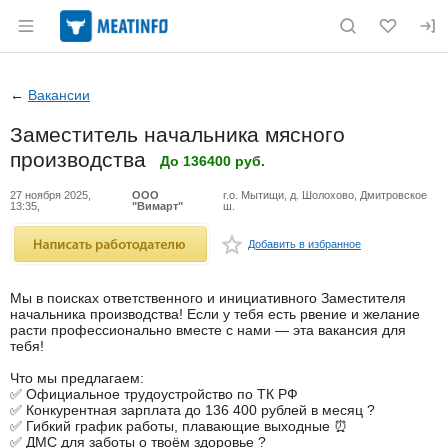
Раздел навигации по сайту meatinfo.ru
←
Вакансии
Заместитель начальника мясного
производства
До 136400 руб.
27 ноября 2025,
ООО
г.о. Мытищи, д. Шолохово, Дмитровское
13:35,
"Вимарт"
ш.
Добавить в избранное
fav
Мы в поисках ответственного и инициативного Заместителя
начальника производства! Если у тебя есть рвение и желание
расти профессионально вместе с нами — эта вакансия для
тебя!
Что мы предлагаем:
✅ Официальное трудоустройство по ТК РФ
✅ Конкурентная зарплата до 136 400 рублей в месяц ?
✅ Гибкий график работы, плавающие выходные ⏰
✅ ДМС для заботы о твоём здоровье ?