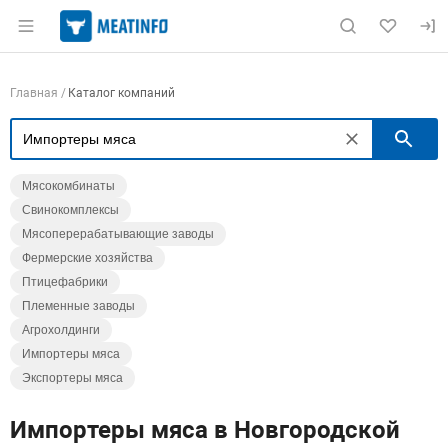
Раздел навигации по сайту meatinfo.ru
Навигация по компаниям
Главная
Каталог компаний
П
Мясокомбинаты
Свинокомплексы
Мясоперерабатывающие заводы
Фермерские хозяйства
Птицефабрики
Племенные заводы
Агрохолдинги
Импортеры мяса
Экспортеры мяса
Импортеры мяса в Новгородской