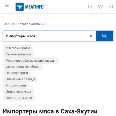
Раздел навигации по сайту meatinfo.ru
Навигация по компаниям
Главная
Каталог компаний
П
Мясокомбинаты
Свинокомплексы
Мясоперерабатывающие заводы
Фермерские хозяйства
Птицефабрики
Племенные заводы
Агрохолдинги
Импортеры мяса
Экспортеры мяса
Импортеры мяса в Саха-Якутии