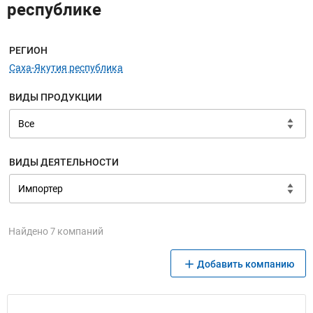
республике
Меню навигации
РЕГИОН
Саха-Якутия республика
ВИДЫ ПРОДУКЦИИ
ВИДЫ ДЕЯТЕЛЬНОСТИ
Найдено 7 компаний
Добавить компанию