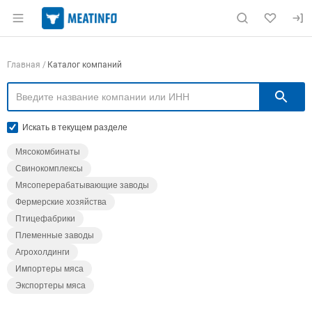
Раздел навигации по сайту meatinfo.ru
Навигация по компаниям
Главная
Каталог компаний
П
Искать в текущем разделе
Мясокомбинаты
Свинокомплексы
Мясоперерабатывающие заводы
Фермерские хозяйства
Птицефабрики
Племенные заводы
Агрохолдинги
Импортеры мяса
Экспортеры мяса