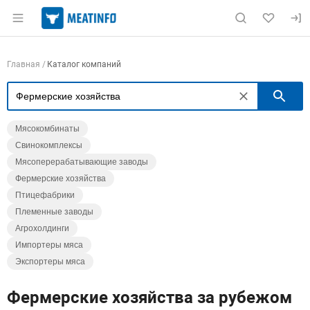
Раздел навигации по сайту meatinfo.ru
Навигация по компаниям
Главная
Каталог компаний
П
Мясокомбинаты
Свинокомплексы
Мясоперерабатывающие заводы
Фермерские хозяйства
Птицефабрики
Племенные заводы
Агрохолдинги
Импортеры мяса
Экспортеры мяса
Фермерские хозяйства за рубежом