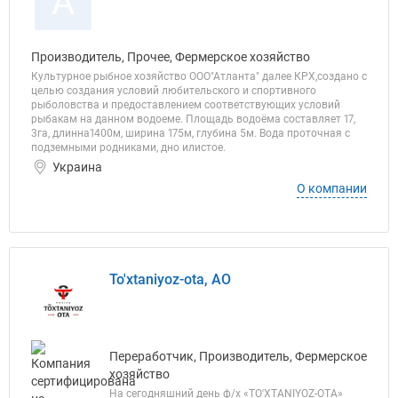
А
Производитель, Прочее, Фермерское хозяйство
Культурное рыбное хозяйство ООО"Атланта" далее КРХ,создано с
целью создания условий любительского и спортивного
рыболовства и предоставлением соответствующих условий
рыбакам на данном водоеме. Площадь водоёма составляет 17,
3га, длинна1400м, ширина 175м, глубина 5м. Вода проточная с
подземными родниками, дно илистое.
Украина
О компании
To'xtaniyoz-ota, АО
Переработчик, Производитель, Фермерское
хозяйство
На сегодняшний день ф/х «TO'XTANIYOZ-OTA»