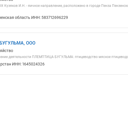
 Кузяков И.Н. - яичное направление, расположено в городе Пенза Пензенско
зенская область ИНН: 583712696229
БУГУЛЬМА, ООО
зяйство
ление деятельности ПЛЕМПТИЦА БУГУЛЬМА: птицеводство мясное птицеводс
арстан ИНН: 1645024326