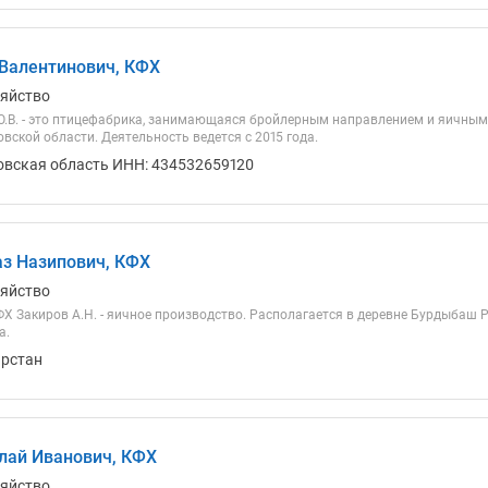
Валентинович, КФХ
зяйство
.В. - это птицефабрика, занимающаяся бройлерным направлением и яичным
вской области. Деятельность ведется с 2015 года.
овская область ИНН: 434532659120
з Назипович, КФХ
зяйство
Х Закиров А.Н. - яичное производство. Располагается в деревне Бурдыбаш 
а.
арстан
лай Иванович, КФХ
зяйство