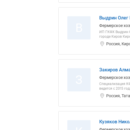
Выдрин Олег 
В
Фермерское хо
ИП ГКФХ Выдрин О
городе Киров Киро
Россия, Кир
Закиров Алма
З
Фермерское хо
Специализация КФ
ведется с 2015 год
Россия, Тат
Кузяков Нико
Фермерское хо