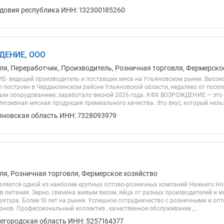
довия республика ИНН: 132300185260
ДЕНИЕ, ООО
ля, Переработчик, Производитель, Розничная торговля, Фермерско
- ведущий производитель и поставщик мяса на Ульяновском рынке. Высок
л построен в Чердаклинском районе Ульяновской области, недалеко от посе
м оборудованием, заработало весной 2026 года. КФХ ВОЗРОЖДЕНИЕ — это 
люзивная мясная продукция премиального качества. Это вкус, который нельзя
яновская область ИНН: 7328093979
ля, Розничная торговля, Фермерское хозяйство
ляется одной из наиболее крупных оптово-розничных компаний Нижнего Но
в питания. Зерно, свинина живым весом, яйца от разных производителей и м
уктура. Более 10 лет на рынке. Успешное сотрудничество с розничными и оп
нов. Профессиональный коллектив , качественное обслуживание ,...
егородская область ИНН: 5257164377