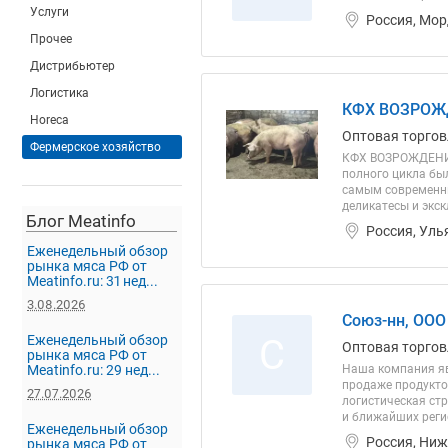
Услуги
Россия, Мор
Прочее
Дистрибьютер
Логистика
КФХ ВОЗРОЖ
Horeca
Оптовая торгов
Фермерское хозяйство
КФХ ВОЗРОЖДЕНИЕ
полного цикла бы
самым современны
деликатесы и экск
Блог Meatinfo
Россия, Уль
Еженедельный обзор
рынка мяса РФ от
Meatinfo.ru: 31 нед...
3.08.2026
Союз-нн, ООО
С
Еженедельный обзор
Оптовая торгов
рынка мяса РФ от
Meatinfo.ru: 29 нед...
Наша компания яв
продаже продукто
27.07.2026
логистическая стр
и ближайших регио
Еженедельный обзор
Россия, Ниж
рынка мяса РФ от