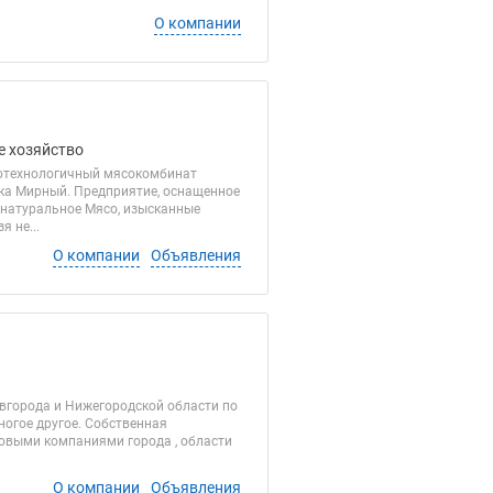
О компании
е хозяйство
отехнологичный мясокомбинат
лка Мирный. Предприятие, оснащенное
натуральное Мясо, изысканные
 не...
О компании
Объявления
вгорода и Нижегородской области по
ногое другое. Собственная
товыми компаниями города , области
О компании
Объявления