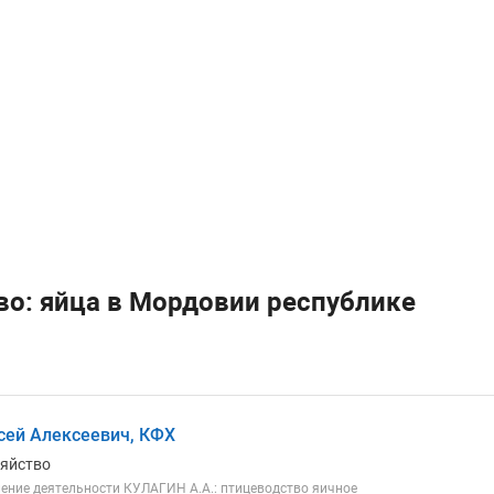
о: яйца в Мордовии республике
сей Алексеевич, КФХ
зяйство
ение деятельности КУЛАГИН А.А.: птицеводство яичное