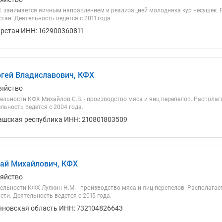
. занимается яичным направлением и реализацией молодняка кур несушек. 
тан. Деятельность ведется с 2011 года
арстан ИНН: 162900360811
гей Владиславович, КФХ
зяйство
ельности КФХ Михайлов С.В. - производство мяса и яиц перепелов. Располаг
льность ведется с 2004 года.
ашская республика ИНН: 210801803509
ай Михайлович, КФХ
зяйство
ельности КФХ Луякин Н.М. - производство мяса и яиц перепелов. Располагае
ти. Деятельность ведется с 2015 года.
яновская область ИНН: 732104826643