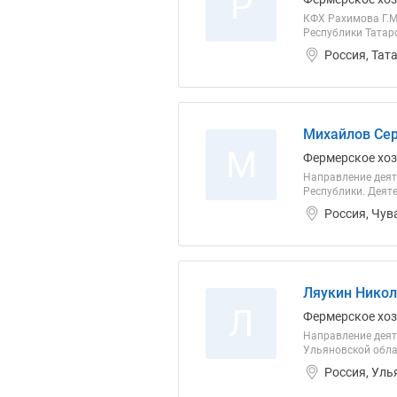
Р
КФХ Рахимова Г.М
Республики Татарс
Россия, Тат
Михайлов Сер
М
Фермерское хо
Направление деят
Республики. Деяте
Россия, Чув
Ляукин Никол
Л
Фермерское хо
Направление деят
Ульяновской облас
Россия, Уль