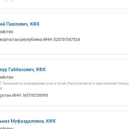
ей Павлович, КФХ
зяйство
кортостан республика ИНН: 020701547524
нур Габбасович, КФХ
зяйство
. Занимается разведением уток и гусей. Располагается в селе Нижние Челны
а.
арстан ИНН: 165118728595
ьназ Муфаздаловна, КФХ
зяйство