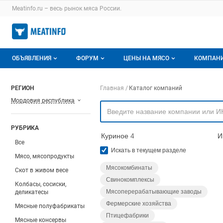
Раздел навигации по сайту meatinfo.ru
Meatinfo.ru – весь
рынок мяса
России.
Авторизация и меню пользователя
Навигация по разделам сайта meatinfo.ru
ОБЪЯВЛЕНИЯ
ФОРУМ
ЦЕНЫ НА МЯСО
КОМПАН
Объявления
Все темы
О мониторингах
О ката
Навигация по компа
РЕГИОН
Главная
Каталог компаний
Мордовия республика
Горячее предложение
Избранные
Актуальные мониторинги
Катало
Мои объявления
С моим участием
Цены на мясо
Моя ко
РУБРИКА
Куриное
4
И
Заявки на покупку мяса
Цены на скот
Все
Искать в текущем разделе
Мясо, мясопродукты
Инструкция по работе на доске
Обзор рынка
Мясокомбинаты
Скот в живом весе
Свинокомплексы
Отзывы
Колбасы, сосиски,
Мясоперерабатывающие заводы
деликатесы
Фермерские хозяйства
Мясные полуфабрикаты
Птицефабрики
Мясные консервы