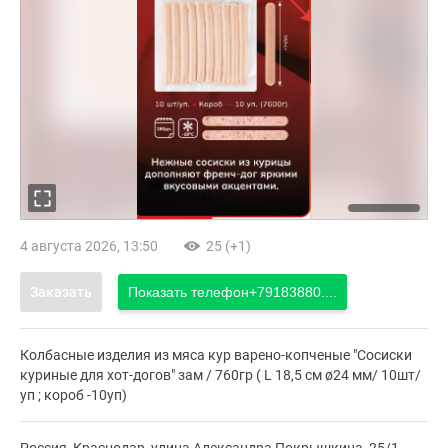
4 августа 2026, 13:50
25 (+1)
Заказать
Показать телефон
+79183880....
Колбасные изделия из мяса кур варено-копченые "Сосиски
куриные для хот-догов" зам / 760гр ( L 18,5 см ø24 мм/ 10шт/
уп ; короб -10уп)