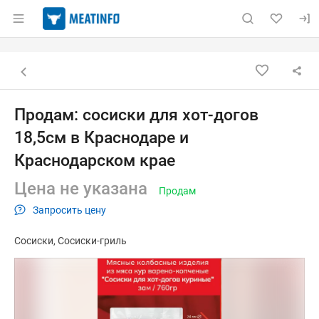
Раздел навигации по сайту meatinfo.ru
Объявление: Продам: сосиски 
Информация о объявлении
Навигация и управление объявлением
Назад к списку объявлений
Продам: сосиски для хот-догов
18,5см в Краснодаре и
Краснодарском крае
Цена не указана
Продам
Запросить цену
Сосиски
Сосиски-гриль