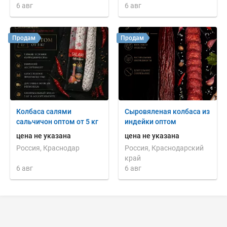
6 авг
6 авг
Продам
Продам
Колбаса салями
Сыровяленая колбаса из
сальчичон оптом от 5 кг
индейки оптом
цена не указана
цена не указана
Россия, Краснодар
Россия, Краснодарский
край
6 авг
6 авг