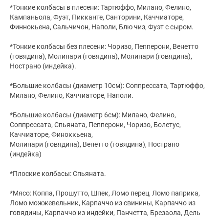
*Тонкие колбасы в плесени: Тартюффо, Милано, Фелино,
Кампаньола, Фуэт, Пикканте, Санторини, Каччиаторе,
Финнокьена, Сальчичон, Наполи, Блю чиз, Фуэт с сыром.
*Тонкие колбасы без плесени: Чоризо, Пепперони, Венетто
(говядина), Молинари (говядина), Молинари (говядина),
Нострано (индейка).
*Большие колбасы (диаметр 10см): Соппрессата, Тартюффо,
Милано, Фелино, Каччиаторе, Наполи.
*Большие колбасы (диаметр 6см): Милано, Фелино,
Соппрессата, Спьяната, Пепперони, Чоризо, Болетус,
Каччиаторе, Финоккьена,
Молинари (говядина), Венетто (говядина), Нострано
(индейка)
*Плоские колбасы: Спьяната.
*Мясо: Коппа, Прошутто, Шпек, Ломо перец, Ломо паприка,
Ломо можжевельник, Карпаччо из свинины, Карпаччо из
говядины, Карпаччо из индейки, Панчетта, Брезаола, Дель