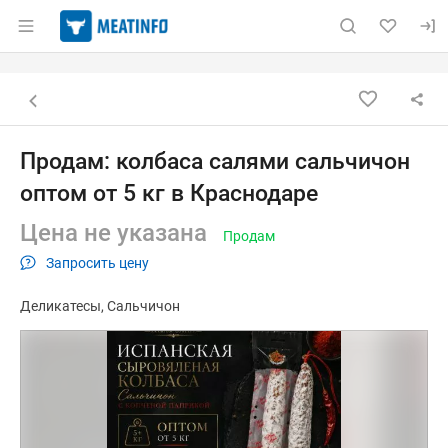
Раздел навигации по сайту meatinfo.ru
Объявление: Продам: колбаса с
Информация о объявлении
Навигация и управление объявлением
Назад к списку объявлений
Продам: колбаса салями сальчичон
оптом от 5 кг в Краснодаре
Цена не указана
Продам
Запросить цену
Деликатесы
Сальчичон