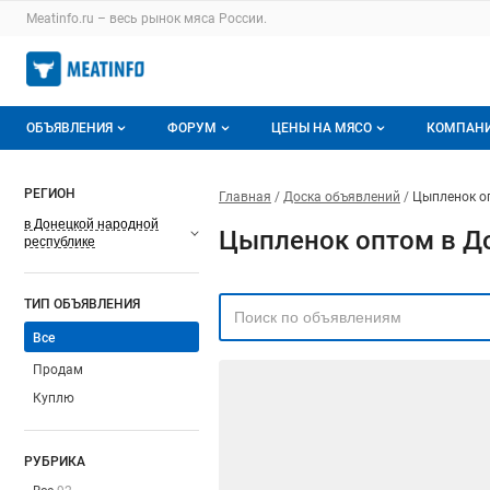
Meatinfo.ru – весь
рынок мяса
России.
ОБЪЯВЛЕНИЯ
ФОРУМ
ЦЕНЫ НА МЯСО
КОМПАН
Объявления
Все темы
О мониторингах
О ката
РЕГИОН
Главная
Доска объявлений
Цыпленок о
Горячее предложение
Избранные
Актуальные мониторинги
Катало
в Донецкой народной
Цыпленок оптом в Д
республике
Мои объявления
С моим участием
Цены на мясо
Моя ко
ТИП ОБЪЯВЛЕНИЯ
Заявки на покупку мяса
Цены на скот
Все
Инструкция по работе на доске
Обзор рынка
Продам
Куплю
Отзывы
РУБРИКА