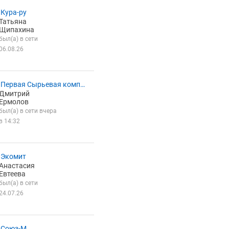
Кура-ру
Татьяна
Щипахина
был(а) в сети
06.08.26
Первая Сырьевая компа
Дмитрий
Ермолов
был(а) в сети вчера
в 14:32
 Экомит
Анастасия
Евтеева
был(а) в сети
24.07.26
 Союз-М