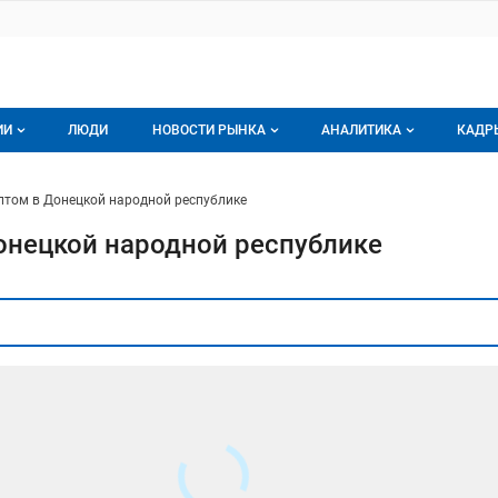
ИИ
ЛЮДИ
НОВОСТИ РЫНКА
АНАЛИТИКА
КАДР
логе компаний
Новости рынка мяса
Все
птом в Донецкой народной республике
г компаний
Аналитика рынка яиц
Все
онецкой народной республике
мпания
Подписаться на анали
Обзор рынка мяса