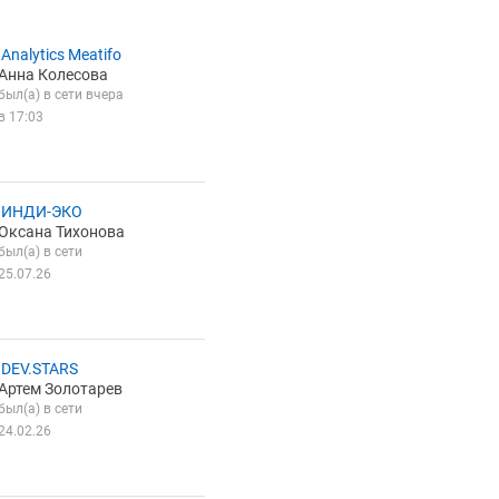
Analytics Meatifo
Анна Колесова
был(а) в сети вчера
в 17:03
 ИНДИ-ЭКО
Оксана Тихонова
был(а) в сети
25.07.26
DEV.STARS
Артем Золотарев
был(а) в сети
24.02.26