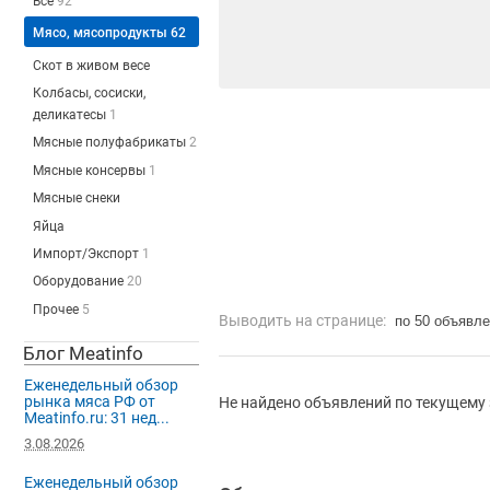
Все
92
Мясо, мясопродукты
62
Скот в живом весе
Колбасы, сосиски,
деликатесы
1
Мясные полуфабрикаты
2
Мясные консервы
1
Мясные снеки
Яйца
Импорт/Экспорт
1
Оборудование
20
Прочее
5
Выводить на странице:
по 50 объявл
Блог Meatinfo
Еженедельный обзор
рынка мяса РФ от
Не найдено объявлений по текущему 
Meatinfo.ru: 31 нед...
3.08.2026
Еженедельный обзор