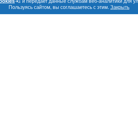
ookies
и передает данные службам веб-аналитики для у
– 160
Пользуясь сайтом, вы соглашаетесь с этим.
Закрыть
танные – 30
5
 живот – 75
ная — 1400 руб
уб
Е
РАЗДЕЛЫ
ТОВАРЫ И УСЛУ
ru
Объявления
Мясо, мясопроду
Каталог компаний
Скот в живом вес
амы
Новости рынка
Колбасы, сосиски
а
Форум
Мясные полуфаб
рмация
Энциклопедия
Мясные консерв
тки персональных
Бренды
Мясные снеки
Мониторинг
Яйца
Вакансии
Добавить объяв