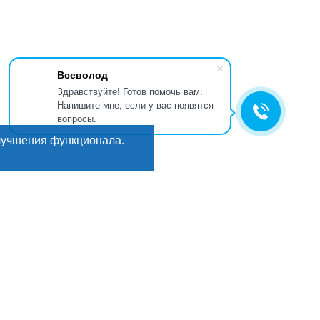
Всеволод
Здравствуйте! Готов помочь вам.
Напишите мне, если у вас появятся
вопросы.
лучшения функционала.
Искать
Поиск
ГИ
Мы в соцсетях:
кты