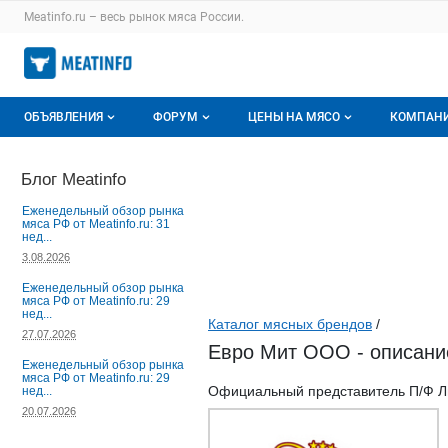
Раздел навигации по сайту meatinfo.ru
Meatinfo.ru – весь
рынок мяса
России.
Авторизация и меню пользователя
Навигация по разделам сайта meatinfo.ru
ОБЪЯВЛЕНИЯ
ФОРУМ
ЦЕНЫ НА МЯСО
КОМПАН
Объявления
Все темы
О мониторингах
О ката
Блог Meatinfo
Горячее предложение
Избранные
Актуальные мониторинги
Катало
Еженедельный обзор рынка
мяса РФ от Meatinfo.ru: 31
нед...
Мои объявления
С моим участием
Цены на мясо
Моя ко
3.08.2026
Заявки на покупку мяса
Цены на скот
Еженедельный обзор рынка
мяса РФ от Meatinfo.ru: 29
нед...
Каталог мясных брендов
/
Инструкция по работе на доске
Обзор рынка
27.07.2026
Евро Мит ООО - описание
Отзывы
Еженедельный обзор рынка
мяса РФ от Meatinfo.ru: 29
Официальный представитель П/Ф Л
нед...
20.07.2026