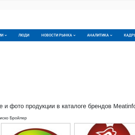
ИИ
ЛЮДИ
НОВОСТИ РЫНКА
АНАЛИТИКА
КАДР
логе компаний
Новости рынка мяса
Все
г компаний
Аналитика рынка яиц
Все
мпания
Подписаться на анали
Обзор рынка мяса
 и фото продукции в каталоге брендов Meatinfo
иско Бройлер