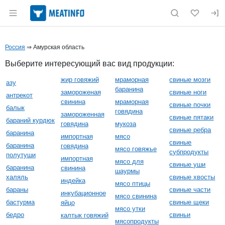
Раздел навигации по сайту meatinfo.ru
Россия
⇒ Амурская область
Выберите интересующий вас вид продукции:
жир говяжий
мраморная
свиные мозги
азу
баранина
замороженая
свиные ноги
антрекот
свинина
мраморная
свиные почки
балык
говядина
замороженная
свиные пятаки
бараний курдюк
говядина
мукоза
свиные ребра
баранина
импортная
мясо
свиные
баранина
говядина
мясо говяжье
субпродукты
полутуши
импортная
мясо для
свиные уши
баранина
свинина
шаурмы
халяль
свиные хвосты
индейка
мясо птицы
бараны
свиные части
инкубационное
мясо свинина
бастурма
свиные щеки
яйцо
мясо утки
бедро
свиньи
калтык говяжий
мясопродукты