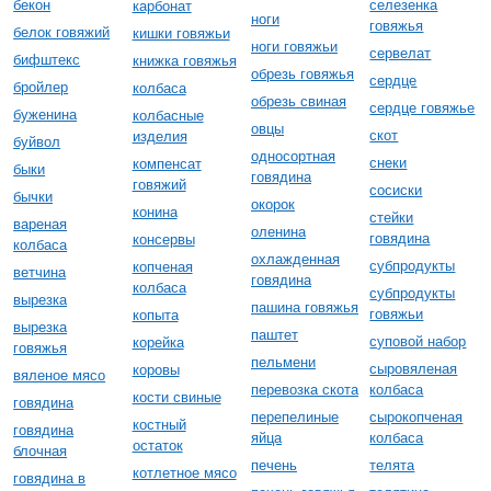
бекон
селезенка
карбонат
ноги
говяжья
белок говяжий
кишки говяжьи
ноги говяжьи
сервелат
бифштекс
книжка говяжья
обрезь говяжья
сердце
бройлер
колбаса
обрезь свиная
сердце говяжье
буженина
колбасные
овцы
скот
изделия
буйвол
односортная
снеки
компенсат
быки
говядина
говяжий
сосиски
бычки
окорок
конина
стейки
вареная
оленина
говядина
консервы
колбаса
охлажденная
субпродукты
копченая
ветчина
говядина
колбаса
субпродукты
вырезка
пашина говяжья
говяжьи
копыта
вырезка
паштет
суповой набор
корейка
говяжья
пельмени
сыровяленая
коровы
вяленое мясо
перевозка скота
колбаса
кости свиные
говядина
перепелиные
сырокопченая
костный
говядина
яйца
колбаса
остаток
блочная
печень
телята
котлетное мясо
говядина в