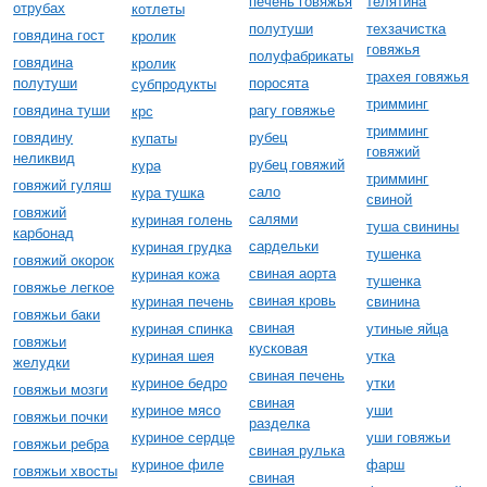
печень говяжья
телятина
отрубах
котлеты
полутуши
техзачистка
говядина гост
кролик
говяжья
полуфабрикаты
говядина
кролик
трахея говяжья
полутуши
поросята
субпродукты
тримминг
говядина туши
рагу говяжье
крс
тримминг
говядину
рубец
купаты
говяжий
неликвид
рубец говяжий
кура
тримминг
говяжий гуляш
сало
кура тушка
свиной
говяжий
салями
куриная голень
туша свинины
карбонад
сардельки
куриная грудка
тушенка
говяжий окорок
свиная аорта
куриная кожа
тушенка
говяжье легкое
свиная кровь
куриная печень
свинина
говяжьи баки
свиная
куриная спинка
утиные яйца
говяжьи
кусковая
куриная шея
утка
желудки
свиная печень
куриное бедро
утки
говяжьи мозги
свиная
куриное мясо
уши
говяжьи почки
разделка
куриное сердце
уши говяжьи
говяжьи ребра
свиная рулька
куриное филе
фарш
говяжьи хвосты
свиная