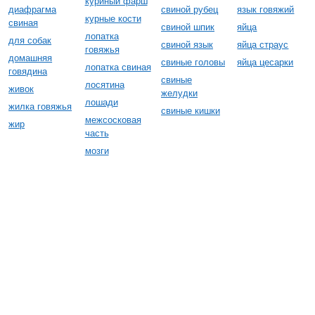
куриный фарш
диафрагма
свиной рубец
язык говяжий
курные кости
свиная
свиной шпик
яйца
лопатка
для собак
свиной язык
яйца страус
говяжья
домашняя
свиные головы
яйца цесарки
лопатка свиная
говядина
свиные
лосятина
живок
желудки
лошади
жилка говяжья
свиные кишки
межсосковая
жир
часть
мозги