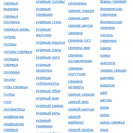
куриные головы
фарш говяжий
говяжья
селезенка
вырезка
куриные
фермерская
свиная трахея
гребешки
говядина
говяжья
свиная шея
грудинка
куриные гузки
фермерская
свиная шкура
свинина
говяжья кровь
куриные
свинина
желудки
халяль
голень
свинина гост
говядина
куриные крылья
головы
свинина ивр
хамон
куриные лапы
головы говяжьи
свинина
хряки
куриные ноги
голяшка
охлажденная
цыплята
говяжья
куриные
свинина
окорочка
черева свиная
грудинка
полутуши
куриные
шаурма
грудки
свинина
субпродукты
шашлык
губы говяжьи
четверть
куриные яйца
шея
гуляш
свиное сердце
куриный жир
шкуры
гуси
свиной жир
куриный каркас
шпик
деликатесы
свиной калтык
куриный киль
щека
диафрагма
свиной
куриный
карбонат
щека говяжья
диафрагма
тримминг
говяжья
свиной окорок
язык