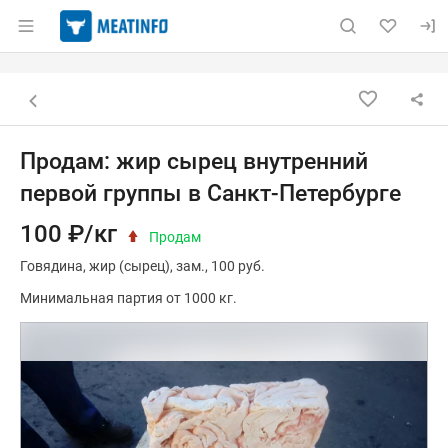
Раздел навигации по сайту meatinfo.ru
Объявление: Продам: жир сыре
Информация о объявлении
Навигация и управление объявлением
Назад к списку объявлений
Продам: жир сырец внутренний
первой группы в Санкт-Петербурге
100 ₽/кг
Продам
Говядина
жир (сырец)
зам.
100 руб.
Минимальная партия от 1000 кг.