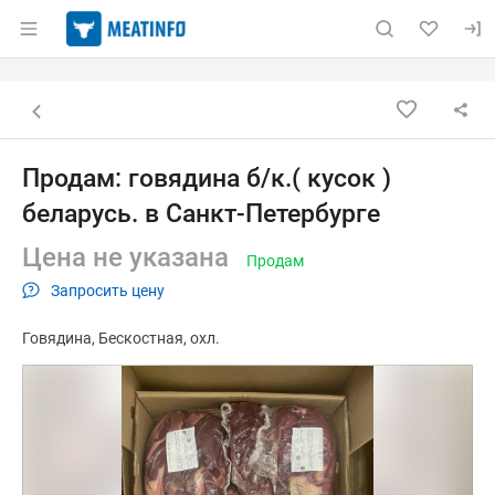
Раздел навигации по сайту meatinfo.ru
Объявление: Продам: говядина б
Информация о объявлении
Навигация и управление объявлением
Назад к списку объявлений
Продам: говядина б/к.( кусок )
беларусь. в Санкт-Петербурге
Цена не указана
Продам
Запросить цену
Говядина
Бескостная
охл.