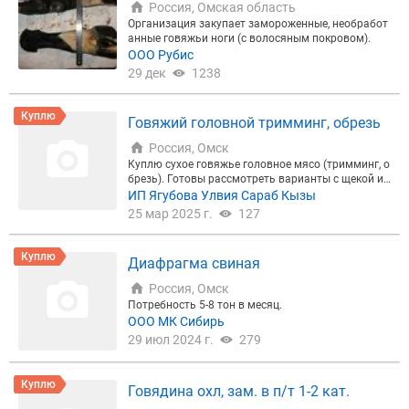
Россия, Омская область
Организация закупает замороженные, необработ
анные говяжьи ноги (с волосяным покровом).
ООО Рубис
29 дек
1238
Куплю
Говяжий головной тримминг, обрезь
Россия, Омск
Куплю сухое говяжье головное мясо (тримминг, о
брезь). Готовы рассмотреть варианты с щекой и
без щеки. Нужна цена с НДС, оплата по счету, док
ИП Ягубова Улвия Сараб Кызы
ументы Меркурий. Все предложения по телефону.
25 мар 2025 г.
127
Куплю
Диафрагма свиная
Россия, Омск
Потребность 5-8 тон в месяц.
ООО МК Сибирь
29 июл 2024 г.
279
Куплю
Говядина охл, зам. в п/т 1-2 кат.