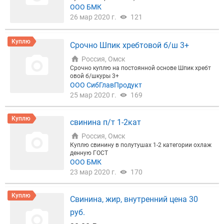
ООО БМК
26 мар 2020 г.
121
Куплю
Срочно Шпик хребтовой б/ш 3+
Россия, Омск
Срочно куплю на постоянной основе Шпик хребт
овой б/шкуры 3+
ООО СибГлавПродукт
25 мар 2020 г.
169
Куплю
свинина п/т 1-2кат
Россия, Омск
Куплю свинину в полутушах 1-2 категории охлаж
денную ГОСТ
ООО БМК
23 мар 2020 г.
170
Куплю
Свинина, жир, внутренний цена 30
руб.