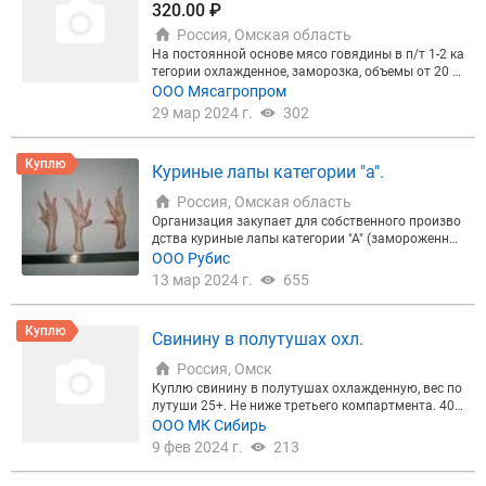
320.00 ₽
Россия, Омская область
На постоянной основе мясо говядины в п/т 1-2 ка
тегории охлажденное, заморозка, объемы от 20 т
онн. Самовывоз. Рассмотрю предложение как с Н
ООО Мясагропром
ДС, так и без. Регионализация не принципиально
29 мар 2024 г.
302
Куплю
Куриные лапы категории "а".
Россия, Омская область
Организация закупает для собственного произво
дства куриные лапы категории "А" (замороженны
е, монолит, без лома и мозолей). Объём от 1 тонн
ООО Рубис
ы до 10 тонн в месяц, цена обсуждается.
13 мар 2024 г.
655
Куплю
Свинину в полутушах охл.
Россия, Омск
Куплю свинину в полутушах охлажденную, вес по
лутуши 25+. Не ниже третьего компартмента. 40-
60тон в неделю.
ООО МК Сибирь
9 фев 2024 г.
213