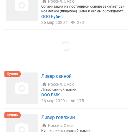
Россия, Омск
Организация на постоянной основе закупает сви
ное лёгкое (пищевое). Цена и объем обсуждаются
индивидуально.
ООО Рубис
26 мар 2020 г.
273
Куплю
Ливер свиной
Россия, Омск
Ливер свиной, языки.
ООО БМК
26 мар 2020 г.
175
Куплю
Ливер говяжий
Россия, Омск
Куплю ливер говяжий, языки.