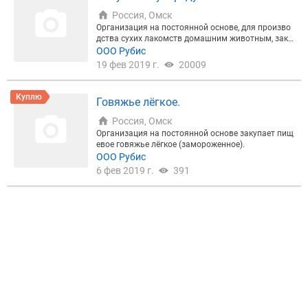
Россия, Омск
Организация на постоянной основе, для произво
дства сухих лакомств домашним животным, заку
пает субпродукты 2-ой категории. Говяжьи: Легко
ООО Рубис
е, уши, пенис, рубец не обработанный, ноги. Баран
19 фев 2019 г.
20009
ьи: Легкое, носы, губы, ноги, уши, рубец не обработ
анный. Куриные: Лапы, гребешки. Индюшачьи: Ла
пы.
Куплю
Говяжье лёгкое.
Россия, Омск
Организация на постоянной основе закупает пищ
евое говяжье лёгкое (замороженное).
ООО Рубис
6 фев 2019 г.
391