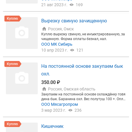
21 авг 2023 г.
169
Куплю
Вырезку свиную зачищенную
Россия, Омск
Куплю вырезку свиную, не инъектрированную, за
чищенную. Форма оплаты безнал, нал.
ООО МК Сибирь
10 апр 2023 г.
121
Куплю
На постоянной основе закупаем бык
охл.
350.00 ₽
Россия, Омская область
Закупаем на постоянной основе охлаждёнку говя
дина бык. Баранина охл. Вес полутуш 100 +. Опла
та наличным расчетом. Самовывоз.
ООО Мясагропром
3 мар 2023 г.
236
Куплю
Кишечник