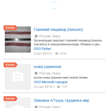
Куплю
Говяжий пищевод (пикало).
Россия, Омск
Организация закупает говяжий пищевод (пикаль
ное мясо) в замороженном виде. Объемы и цены,
обсуждаются индивидуально.
ООО Рубис
3 окт 2019 г.
414
Куплю
кожа куринная
Россия, Омск
куплю кожа куриная мик любой объем
ООО Мясной городок
23 сен 2019 г.
127
Куплю
Свинина п/туша, грудинка ивр
Россия, Омск